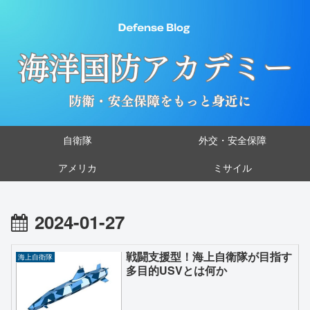
自衛隊
外交・安全保障
アメリカ
ミサイル
2024-01-27
戦闘支援型！海上自衛隊が目指す
海上自衛隊
多目的USVとは何か