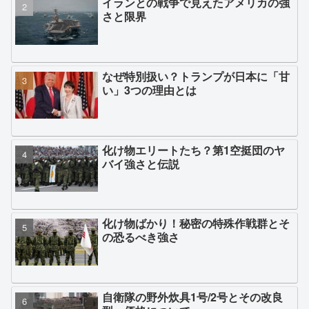
イランとの戦争で見えたアメリカの強
さと限界
なぜ特別扱い？トランプが日本に「甘
い」3つの理由とは
化け物エリートたち？第1空挺団のヤ
バイ強さと伝説
化け物ばかり！秘密の特殊作戦群とそ
の恐るべき強さ
自衛隊の野外炊具1号/2号とその改良