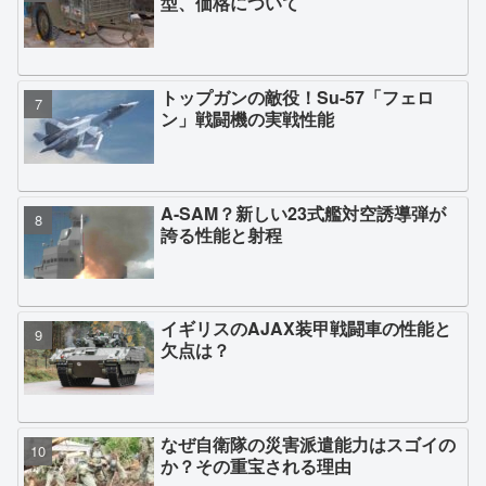
型、価格について
トップガンの敵役！Su-57「フェロ
ン」戦闘機の実戦性能
A-SAM？新しい23式艦対空誘導弾が
誇る性能と射程
イギリスのAJAX装甲戦闘車の性能と
欠点は？
なぜ自衛隊の災害派遣能力はスゴイの
か？その重宝される理由