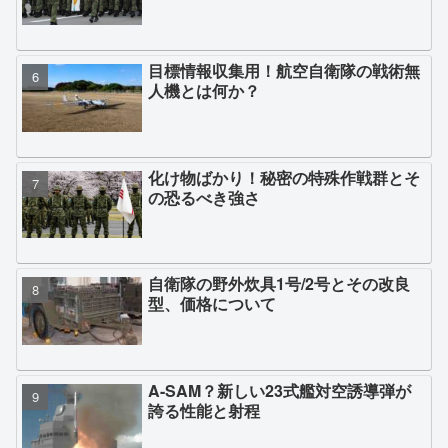
目標情報収集用！航空自衛隊の戦術無
人機とは何か？
化け物ばかり！秘密の特殊作戦群とそ
の恐るべき強さ
自衛隊の野外炊具1号/2号とその改良
型、価格について
A-SAM？新しい23式艦対空誘導弾が
誇る性能と射程