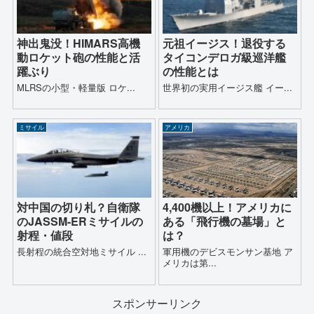
神出鬼没！HIMARS高機
元祖イージス！退役する
動ロケット砲の性能と活
タイコンデロガ級巡洋艦
躍ぶり
の性能とは
MLRSの小型・軽量版 ロケ...
世界初の実用イージス艦 イー...
ミサイル
アメリカ
対中国の切り札？自衛隊
4,400機以上！アメリカに
のJASSM-ERミサイルの
ある「飛行機の墓場」と
射程・値段
は？
長射程の統合空対地ミサイル ...
軍用機のデビスモンサン基地 ア
メリカは第...
スポンサーリンク