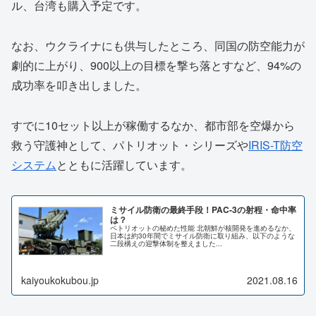
ル、台湾も購入予定です。
なお、ウクライナにも供与したところ、同国の防空能力が
劇的に上がり、900以上の目標を撃ち落とすなど、94%の
成功率を叩き出しました。
すでに10セット以上が稼働するなか、都市部を空爆から
救う守護神として、パトリオット・シリーズや
IRIS-T防空
システム
とともに活躍しています。
ミサイル防衛の最終手段！PAC-3の射程・命中率
は？
ペトリオットの秘めた性能 北朝鮮が核開発を進めるなか、
日本は約30年間でミサイル防衛に取り組み、以下のような
二段構えの迎撃体制を整えました...
kaiyoukokubou.jp
2021.08.16