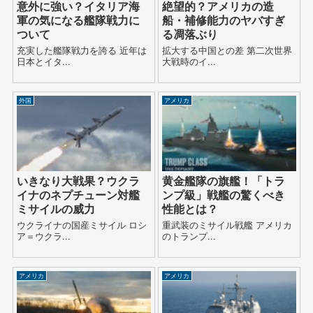
意外に強い？イタリア海
絶望的？アメリカの造
軍の気になる艦隊戦力に
船・補修能力のヤバすぎ
ついて
る凋落ぶり
充実した艦隊戦力を誇る 近年は
拡大する中国との差 第二次世界
日本とイタ...
大戦時のイ...
外国
アメリカ
いきなり大戦果？ウクラ
黄金艦隊の旗艦！「トラ
イナのネプチューン対艦
ンプ級」戦艦の驚くべき
ミサイルの威力
性能とは？
ウクライナの国産ミサイル ロシ
重武装のミサイル戦艦 アメリカ
ア＝ウクラ...
のトランプ...
アメリカ
アメリカ