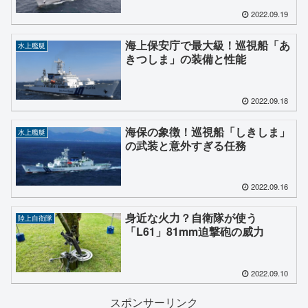
2022.09.19
海上保安庁で最大級！巡視船「あ
水上艦艇
きつしま」の装備と性能
2022.09.18
海保の象徴！巡視船「しきしま」
水上艦艇
の武装と意外すぎる任務
2022.09.16
身近な火力？自衛隊が使う
陸上自衛隊
「L61」81mm迫撃砲の威力
2022.09.10
スポンサーリンク