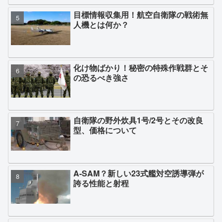
目標情報収集用！航空自衛隊の戦術無
人機とは何か？
化け物ばかり！秘密の特殊作戦群とそ
の恐るべき強さ
自衛隊の野外炊具1号/2号とその改良
型、価格について
A-SAM？新しい23式艦対空誘導弾が
誇る性能と射程