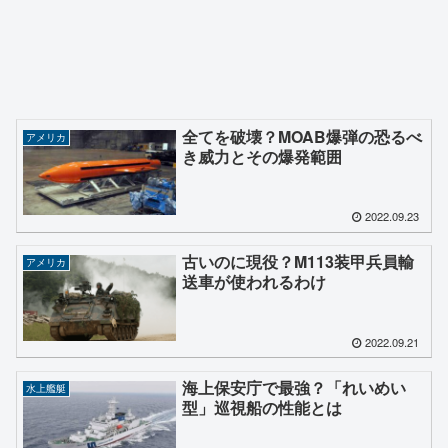
全てを破壊？MOAB爆弾の恐るべ
アメリカ
き威力とその爆発範囲
2022.09.23
古いのに現役？M113装甲兵員輸
アメリカ
送車が使われるわけ
2022.09.21
海上保安庁で最強？「れいめい
水上艦艇
型」巡視船の性能とは