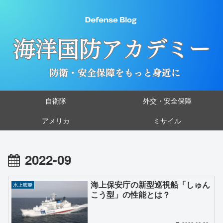
自衛隊
外交・安全保障
アメリカ
ミサイル
2022-09
海上保安庁の新型巡視船「しゅん
水上艦艇
こう型」の性能とは？