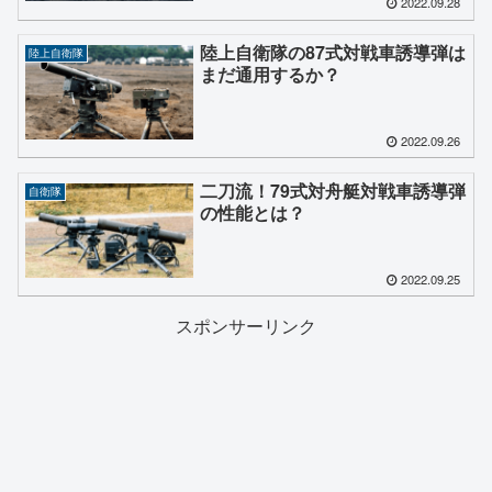
2022.09.28
陸上自衛隊の87式対戦車誘導弾は
陸上自衛隊
まだ通用するか？
2022.09.26
二刀流！79式対舟艇対戦車誘導弾
自衛隊
の性能とは？
2022.09.25
スポンサーリンク