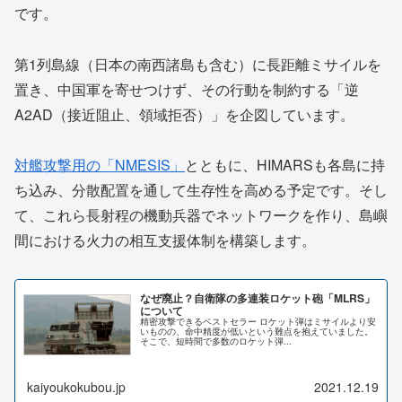
です。
第1列島線（日本の南西諸島も含む）に長距離ミサイルを
置き、中国軍を寄せつけず、その行動を制約する「逆
A2AD（接近阻止、領域拒否）」を企図しています。
対艦攻撃用の「NMESIS」
とともに、HIMARSも各島に持
ち込み、分散配置を通して生存性を高める予定です。そし
て、これら長射程の機動兵器でネットワークを作り、島嶼
間における火力の相互支援体制を構築します。
なぜ廃止？自衛隊の多連装ロケット砲「MLRS」
について
精密攻撃できるベストセラー ロケット弾はミサイルより安
いものの、命中精度が低いという難点を抱えていました。
そこで、短時間で多数のロケット弾...
kaiyoukokubou.jp
2021.12.19