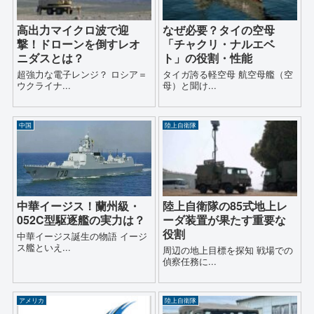
高出力マイクロ波で迎
なぜ必要？タイの空母
撃！ドローンを倒すレオ
「チャクリ・ナルエベ
ニダスとは？
ト」の役割・性能
超強力な電子レンジ？ ロシア＝
タイガ誇る軽空母 航空母艦（空
ウクライナ...
母）と聞け...
中国
陸上自衛隊
中華イージス！蘭州級・
陸上自衛隊の85式地上レ
052C型駆逐艦の実力は？
ーダ装置が果たす重要な
役割
中華イージス誕生の物語 イージ
ス艦といえ...
周辺の地上目標を探知 戦場での
偵察任務に...
アメリカ
陸上自衛隊