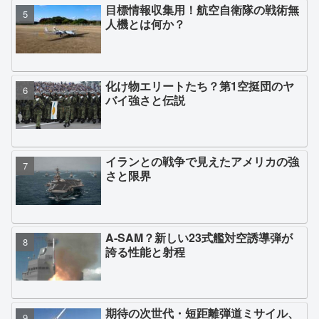
目標情報収集用！航空自衛隊の戦術無
人機とは何か？
化け物エリートたち？第1空挺団のヤ
バイ強さと伝説
イランとの戦争で見えたアメリカの強
さと限界
A-SAM？新しい23式艦対空誘導弾が
誇る性能と射程
期待の次世代・短距離弾道ミサイル、