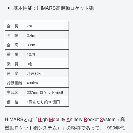
基本性能：HIMARS高機動ロケット砲
全 長
7m
全 幅
2.4m
全 高
3.2m
重 量
13.7t
乗 員
3名
速 度
時速85km
行動距離
480km
主武装
227mmロケット弾×6
価 格
1両あたり約10億円
HIMARSとは「
HI
gh
M
obility
A
rtillery
R
ocket
S
ystem（高
機動ロケット砲システム）」の略称であって、1990年代