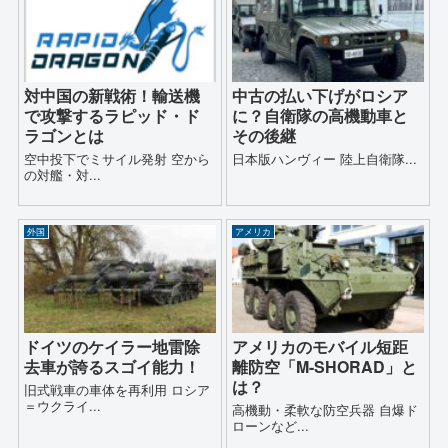
対中国の新戦術！輸送機
中古の払い下げがロシア
で攻撃するラピッド・ド
に？自衛隊の高機動車と
ラゴンとは
その後継
空中投下でミサイル発射 空から
日本版ハンヴィー 陸上自衛隊...
の対艦・対...
外国
アメリカ
ドイツのケイラー地雷除
アメリカのモバイル短距
去車が誇るスゴイ能力！
離防空「M-SHORAD」と
は？
旧式戦車の車体を再利用 ロシア
＝ウクライ...
高機動・柔軟な防空兵器 自爆ド
ローンなど...