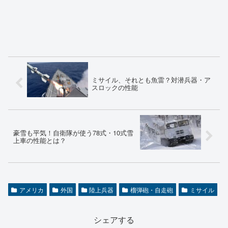
ミサイル、それとも魚雷？対潜兵器・ア
スロックの性能
豪雪も平気！自衛隊が使う78式・10式雪
上車の性能とは？
アメリカ
外国
陸上兵器
榴弾砲・自走砲
ミサイル
シェアする