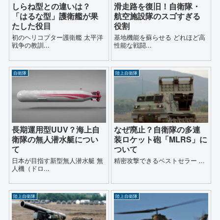
しらね型との違いは？
滑走路を復旧！自衛隊・
「はるな型」護衛艦が果
航空施設隊のスゴすぎる
たした役目
役割
初のヘリコプター護衛艦 太平洋
基地機能を蘇らせる どれほど高
戦争の教訓...
性能な戦闘...
自衛隊
陸上自衛隊
長期運用型UUV？海上自
なぜ廃止？自衛隊の多連
衛隊の無人潜水艇につい
装ロケット砲「MLRS」に
て
ついて
日本が目指す新型無人潜水艇 無
精密攻撃できるベストセラー ...
人機（ドロ...
陸上自衛隊
陸上自衛隊