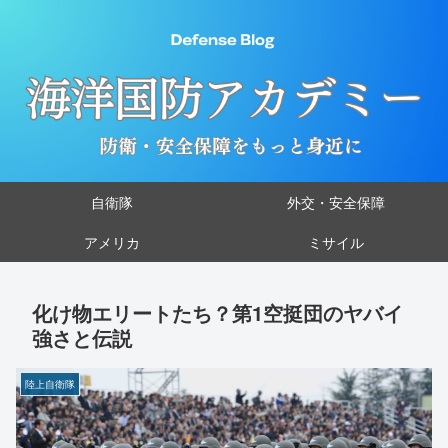
自衛隊
外交・安全保障
アメリカ
ミサイル
化け物エリートたち？第1空挺団のヤバイ
強さと伝説
陸上自衛隊