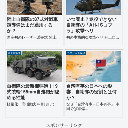
陸上自衛隊の87式対戦車
いつ廃止？退役できない
誘導弾はまだ通用する
自衛隊の「AH-1Sコブ
か？
ラ」攻撃ヘリ
国産初のレーザー誘導式 陸上...
初の本格的な攻撃ヘリ 陸上自...
陸上自衛隊
外交・安全保障
自衛隊の最新榴弾砲！19
台湾有事の日本への影
式装輪155mm自走砲が秘
響、自衛隊の役割とは何
める性能
か？
軽量化・高機動力を目指して ...
なぜ「台湾有事＝日本有事」 中
国では軍備...
スポンサーリンク