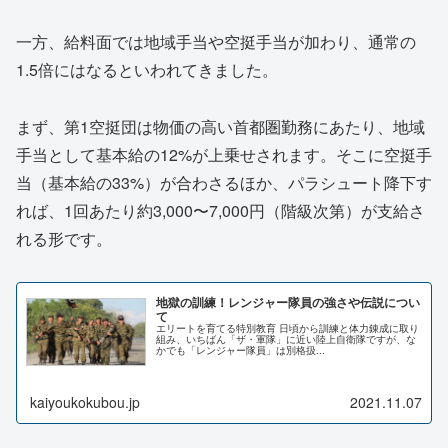
一方、給料面では地域手当や空挺手当が加わり、通常の
1.5倍にはなるといわれてきました。
まず、第1空挺団は物価の高い首都圏勤務にあたり、地域
手当として基本給の12%が上乗せされます。そこに空挺手
当（基本給の33%）が合わさるほか、パラシュート降下す
れば、1回あたり約3,000〜7,000円（階級次第）が支給さ
れる形です。
地獄の訓練！レンジャー隊員の強さや伝説につい
て
エリートを育てる特別教育 日頃から訓練と体力錬成に取り
組み、いちばん「ザ・軍隊」に近い陸上自衛隊ですが、な
かでも「レンジャー隊員」は別格扱...
kaiyoukokubou.jp
2021.11.07