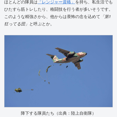
ほとんどの隊員は
「レンジャー資格」
を持ち、私生活でも
ひたすら筋トレしたり、格闘技を行う者が多いそうです。
このような精強さから、他からは畏怖の念を込めて
「第1
狂ってる団」
と呼ぶとか。
降下する隊員たち（出典：陸上自衛隊）