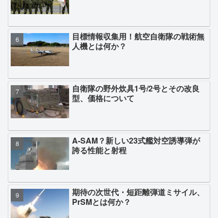
目標情報収集用！航空自衛隊の戦術無
人機とは何か？
自衛隊の野外炊具1号/2号とその改良
型、価格について
A-SAM？新しい23式艦対空誘導弾が
誇る性能と射程
期待の次世代・短距離弾道ミサイル、
PrSMとは何か？