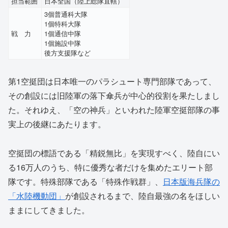
担当範囲
日本全国（陸上総隊直轄）
3個普通科大隊
1個特科大隊
戦 力
1個通信中隊
1個施設中隊
後方支援隊など
第1空挺団は日本唯一のパラシュート専門部隊であって、
その創設には旧陸軍の落下傘兵が中心的役割を果たしまし
た。それゆえ、「空の神兵」といわれた陸軍空挺部隊の事
実上の後継にあたります。
空挺団の標語である「精鋭無比」を実現すべく、陸自にい
る16万人のうち、特に優秀な者だけを集めたエリート部
隊です。特殊部隊である「特殊作戦群」、
日本版海兵隊の
「水陸機動団」
が創設されるまで、陸自最強の名をほしい
ままにしてきました。