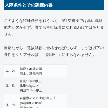
入隊条件とその訓練内容
このような特殊任務を戦うべく、第1空挺団では高い戦闘
能力が欠かせず、誰でも空挺隊員になれるわけではありま
せん。
当然ながら、選抜試験に合格せねばならず、まずは以下の
条件をクリアせねば、「訓練生」にすらなれません。
陸曹：36歳未満
年 齢
陸士：28歳未満
身長161cm以上
体 格
体重49kg以上
胸囲78.5cm以上
自衛隊の体力検定5級以上
3
肺活量3,200cm
体 力
握力30kg以上