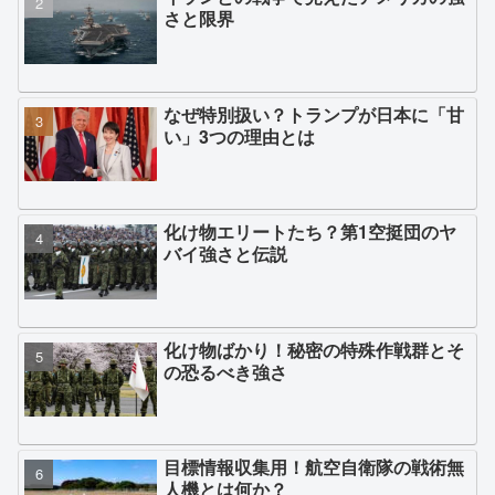
さと限界
なぜ特別扱い？トランプが日本に「甘
い」3つの理由とは
化け物エリートたち？第1空挺団のヤ
バイ強さと伝説
化け物ばかり！秘密の特殊作戦群とそ
の恐るべき強さ
目標情報収集用！航空自衛隊の戦術無
人機とは何か？