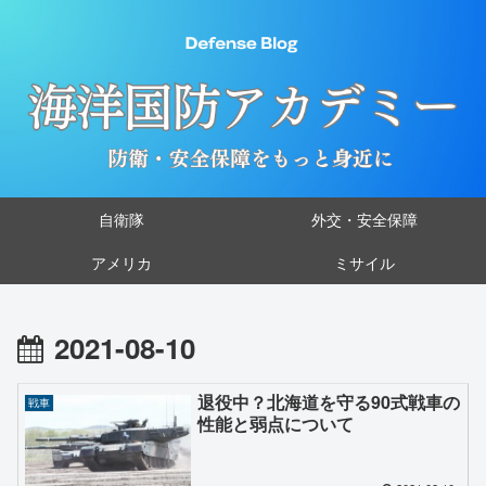
自衛隊
外交・安全保障
アメリカ
ミサイル
2021-08-10
退役中？北海道を守る90式戦車の
戦車
性能と弱点について