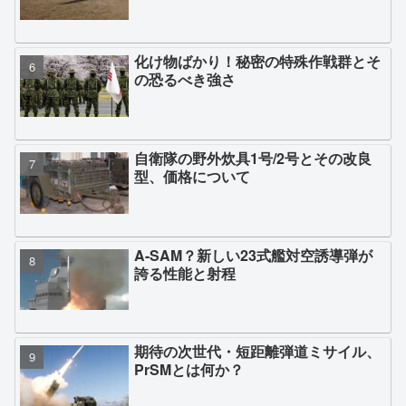
化け物ばかり！秘密の特殊作戦群とそ
の恐るべき強さ
自衛隊の野外炊具1号/2号とその改良
型、価格について
A-SAM？新しい23式艦対空誘導弾が
誇る性能と射程
期待の次世代・短距離弾道ミサイル、
PrSMとは何か？