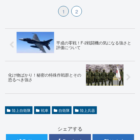
1
2
平成の零戦！F-2戦闘機の気になる強さと
評価について
化け物ばかり！秘密の特殊作戦群とその
恐るべき強さ
陸上自衛隊
戦車
自衛隊
陸上兵器
シェアする