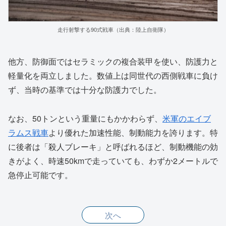
走行射撃する90式戦車（出典：陸上自衛隊）
他方、防御面ではセラミックの複合装甲を使い、防護力と
軽量化を両立しました。数値上は同世代の西側戦車に負け
ず、当時の基準では十分な防護力でした。
なお、50トンという重量にもかかわらず、
米軍のエイブ
ラムス戦車
より優れた加速性能、制動能力を誇ります。特
に後者は「殺人ブレーキ」と呼ばれるほど、制動機能の効
きがよく、時速50kmで走っていても、わずか2メートルで
急停止可能です。
次へ