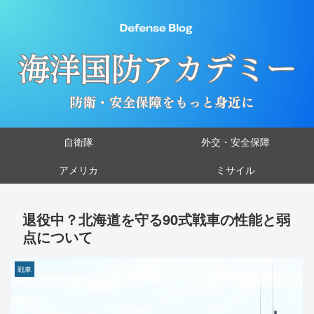
自衛隊
外交・安全保障
アメリカ
ミサイル
退役中？北海道を守る90式戦車の性能と弱
点について
戦車