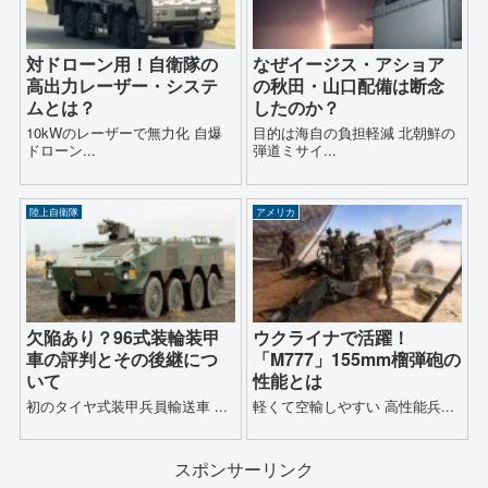
対ドローン用！自衛隊の
なぜイージス・アショア
高出力レーザー・システ
の秋田・山口配備は断念
ムとは？
したのか？
10kWのレーザーで無力化 自爆
目的は海自の負担軽減 北朝鮮の
ドローン...
弾道ミサイ...
陸上自衛隊
アメリカ
欠陥あり？96式装輪装甲
ウクライナで活躍！
車の評判とその後継につ
「M777」155mm榴弾砲の
いて
性能とは
初のタイヤ式装甲兵員輸送車 ...
軽くて空輸しやすい 高性能兵...
スポンサーリンク