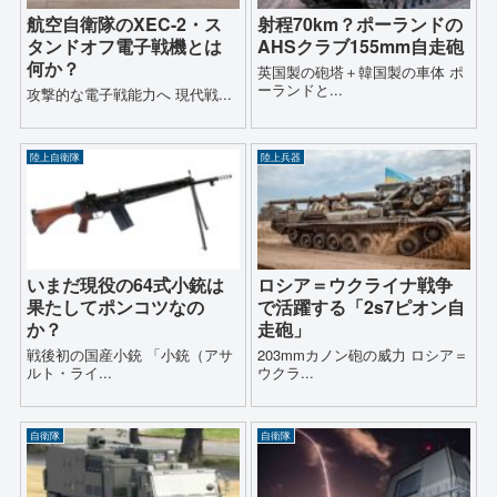
航空自衛隊のXEC-2・ス
射程70km？ポーランドの
タンドオフ電子戦機とは
AHSクラブ155mm自走砲
何か？
英国製の砲塔＋韓国製の車体 ポ
ーランドと...
攻撃的な電子戦能力へ 現代戦...
陸上自衛隊
陸上兵器
いまだ現役の64式小銃は
ロシア＝ウクライナ戦争
果たしてポンコツなの
で活躍する「2s7ピオン自
か？
走砲」
戦後初の国産小銃 「小銃（アサ
203mmカノン砲の威力 ロシア＝
ルト・ライ...
ウクラ...
自衛隊
自衛隊