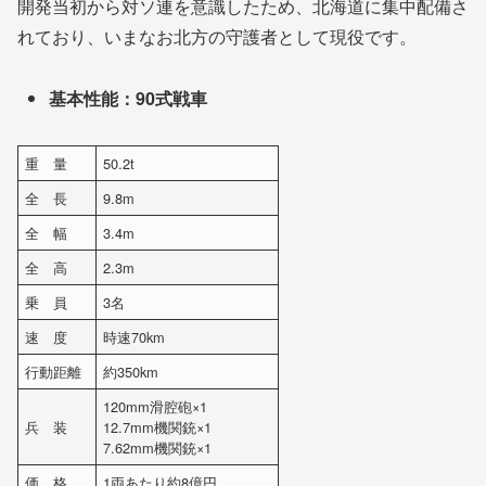
開発当初から対ソ連を意識したため、北海道に集中配備さ
れており、いまなお北方の守護者として現役です。
基本性能：90式戦車
重 量
50.2t
全 長
9.8m
全 幅
3.4m
全 高
2.3m
乗 員
3名
速 度
時速70km
行動距離
約350km
120mm滑腔砲×1
兵 装
12.7mm機関銃×1
7.62mm機関銃×1
価 格
1両あたり約8億円