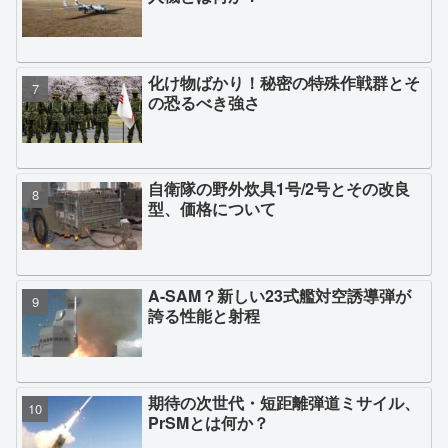
化け物ばかり！秘密の特殊作戦群とそ
の恐るべき強さ
自衛隊の野外炊具1号/2号とその改良
型、価格について
A-SAM？新しい23式艦対空誘導弾が
誇る性能と射程
期待の次世代・短距離弾道ミサイル、
PrSMとは何か？