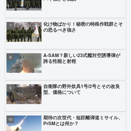
化け物ばかり！秘密の特殊作戦群とそ
の恐るべき強さ
A-SAM？新しい23式艦対空誘導弾が
誇る性能と射程
自衛隊の野外炊具1号/2号とその改良
型、価格について
期待の次世代・短距離弾道ミサイル、
PrSMとは何か？