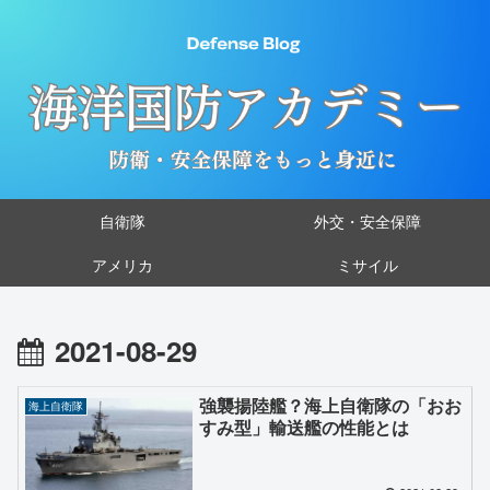
自衛隊
外交・安全保障
アメリカ
ミサイル
2021-08-29
強襲揚陸艦？海上自衛隊の「おお
海上自衛隊
すみ型」輸送艦の性能とは