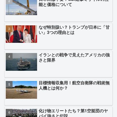
能と価格について
なぜ特別扱い？トランプが日本に「甘
い」3つの理由とは
イランとの戦争で見えたアメリカの強
さと限界
目標情報収集用！航空自衛隊の戦術無
人機とは何か？
化け物エリートたち？第1空挺団のヤ
バイ強さと伝説