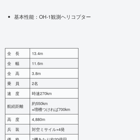
基本性能：OH-1観測ヘリコプター
全 長
13.4m
全 幅
11.6m
全 高
3.8m
乗 員
2名
速 度
時速270km
約550km
航続距離
※増槽つければ700km
高 度
4,880m
兵 装
対空ミサイル×4発
価 格
1機あたり約20億円