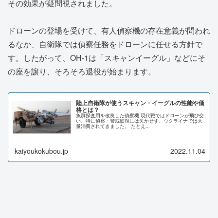
その効果が疑問視されました。
ドローンの登場を受けて、有人偵察機の存在意義が問われ
るなか、自衛隊では偵察任務をドローンに任せる方針で
す。したがって、OH-1は「スキャンイーグル」などにそ
の座を譲り、そろそろ退役が始まります。
陸上自衛隊が使うスキャン・イーグルの性能や価
格とは？
魚群探査用を改良した偵察機 現代戦ではドローンが飛び交
い、特に偵察・警戒監視には欠かせず、ウクライナでは大
量消費されてきました。 たとえ...
kaiyoukokubou.jp
2022.11.04