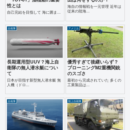
性とは
海自の情報戦を一元管理 近年は
従来の陸海...
自己完結を目指して 海に囲ま...
自衛隊
アメリカ
長期運用型UUV？海上自
優秀すぎて後継いらず？
衛隊の無人潜水艇につい
ブローニングM2重機関銃
て
のスゴさ
日本が目指す新型無人潜水艇 無
最初から完成されていた 多くの
人機（ドロ...
工業製品は...
自衛隊
陸上自衛隊