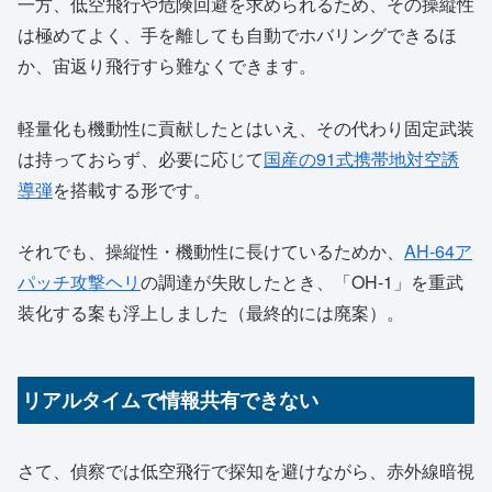
一方、低空飛行や危険回避を求められるため、その操縦性
は極めてよく、手を離しても自動でホバリングできるほ
か、宙返り飛行すら難なくできます。
軽量化も機動性に貢献したとはいえ、その代わり固定武装
は持っておらず、必要に応じて
国産の91式携帯地対空誘
導弾
を搭載する形です。
それでも、操縦性・機動性に長けているためか、
AH-64ア
パッチ攻撃ヘリ
の調達が失敗したとき、「OH-1」を重武
装化する案も浮上しました（最終的には廃案）。
リアルタイムで情報共有できない
さて、偵察では低空飛行で探知を避けながら、赤外線暗視