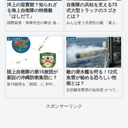
洋上の迎賓館？知られざ
自衛隊の兵站を支える73
る海上自衛隊の特務艇
式大型トラックのスゴさ
「はしだて」
とは？
国際親善・海軍外交の舞台 海...
みんな使う汎用性の鑑 「素人...
陸上自衛隊
自衛隊
陸上自衛隊の第15旅団が
敵の潜水艦を狩る！12式
新設の沖縄防衛集団に？
魚雷が秘める恐ろしい性
能とは？
第15旅団を「師団」に 対中...
近距離攻撃用の短魚雷 かつて...
スポンサーリンク