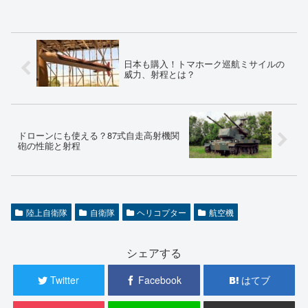
日本も購入！トマホーク巡航ミサイルの
威力、射程とは？
ドローンにも使える？87式自走高射機関
砲の性能と射程
陸上自衛隊
自衛隊
ヘリコプター
航空機
シェアする
Twitter
Facebook
はてブ