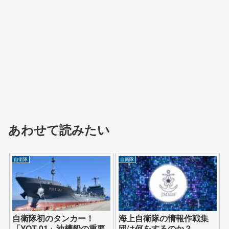
あわせて読みたい
自衛隊
自衛隊
自衛隊初のタンカー！
海上自衛隊の情報作戦集
「YOT-01」油槽船の重要
団は何をするのか？