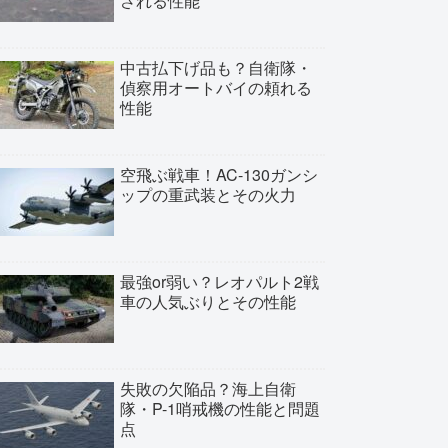
される性能
中古払下げ品も？自衛隊・
偵察用オートバイの頼れる
性能
空飛ぶ戦車！AC-130ガンシ
ップの重武装とその火力
最強or弱い？レオパルト2戦
車の人気ぶりとその性能
失敗の欠陥品？海上自衛
隊・P-1哨戒機の性能と問題
点