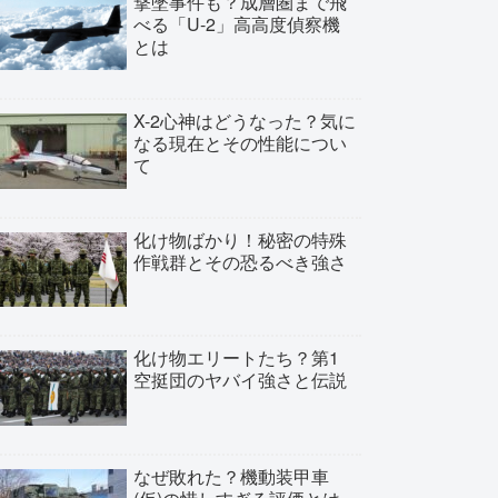
撃墜事件も？成層圏まで飛
べる「U-2」高高度偵察機
とは
X-2心神はどうなった？気に
なる現在とその性能につい
て
化け物ばかり！秘密の特殊
作戦群とその恐るべき強さ
化け物エリートたち？第1
空挺団のヤバイ強さと伝説
なぜ敗れた？機動装甲車