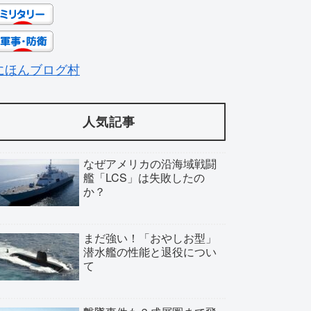
にほんブログ村
人気記事
なぜアメリカの沿海域戦闘
艦「LCS」は失敗したの
か？
まだ強い！「おやしお型」
潜水艦の性能と退役につい
て