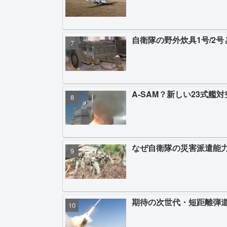
自衛隊の野外炊具1号/2
A-SAM？新しい23式艦
なぜ自衛隊の災害派遣能
期待の次世代・短距離弾道