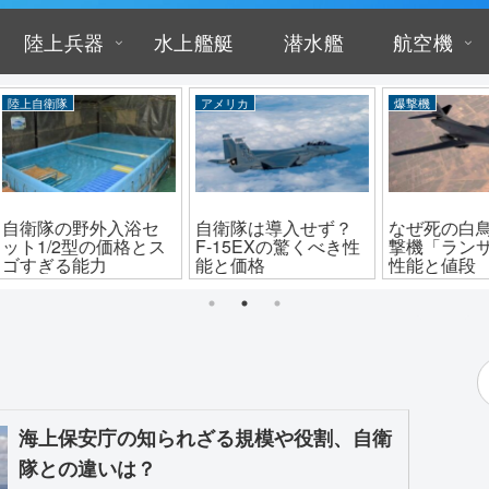
陸上兵器
水上艦艇
潜水艦
航空機
アメリカ
爆撃機
ロシ
浴セ
自衛隊は導入せず？
なぜ死の白鳥？B-1爆
迎撃
格とス
F-15EXの驚くべき性
撃機「ランサー」の
ンガ
能と価格
性能と値段
空体
海上保安庁の知られざる規模や役割、自衛
隊との違いは？