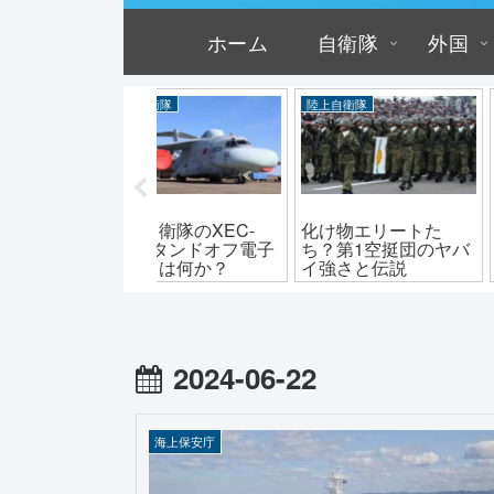
ホーム
自衛隊
外国
空自衛隊
陸上自衛隊
陸上自衛隊
空自衛隊のXEC-
化け物エリートた
自衛隊の野外入
・スタンドオフ電子
ち？第1空挺団のヤバ
ット1/2型の価
機とは何か？
イ強さと伝説
ゴすぎる能力
2024-06-22
海上保安庁