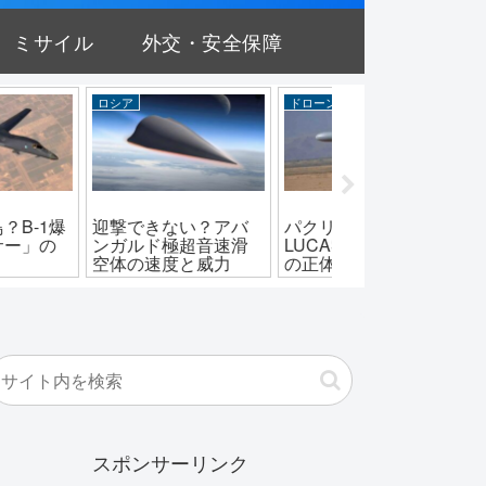
ミサイル
外交・安全保障
ア
ドローン
外交・安全保障
できない？アバ
パクリ？アメリカの
イランとの戦争で
ルド極超音速滑
LUCAS自爆ドローン
えたアメリカの強
の速度と威力
の正体と性能
と限界
スポンサーリンク