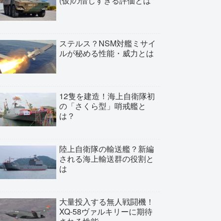
(仮)の惜しすぎる評価とは
ステルス？NSM対艦ミサイ
ルが秘める性能・威力とは
12隻を建造！海上自衛隊初
の「さくら型」哨戒艦と
は？
陸上自衛隊の輸送艦？新編
される海上輸送群の役割と
は
大量投入する無人戦闘機！
XQ-58ヴァルキリーに期待