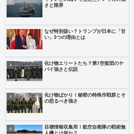
さと限界
なぜ特別扱い？トランプが日本に「甘
い」3つの理由とは
化け物エリートたち？第1空挺団のヤ
バイ強さと伝説
化け物ばかり！秘密の特殊作戦群とそ
の恐るべき強さ
目標情報収集用！航空自衛隊の戦術無
人機とは何か？