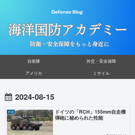
自衛隊
外交・安全保障
アメリカ
ミサイル
2024-08-15
ドイツの「RCH」155mm自走榴
外国
弾砲に秘められた性能