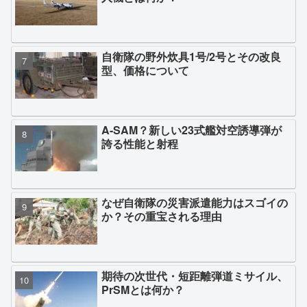
自衛隊の野外炊具1号/2号とその改良
型、価格について
A-SAM？新しい23式艦対空誘導弾が
誇る性能と射程
なぜ自衛隊の災害派遣能力はスゴイの
か？その重宝される理由
期待の次世代・短距離弾道ミサイル、
PrSMとは何か？