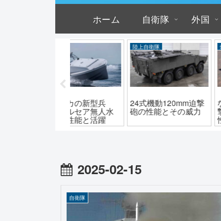
ホーム
自衛隊
外国
上自衛隊
爆撃機
ドローン
式機動120mm迫撃
なぜ死の白鳥？B-1爆
パクリ？アメリ
の性能とその威力
撃機「ランサー」の
LUCAS自爆ド
性能と値段
の正体と性能
2025-02-15
自衛隊