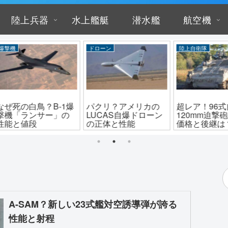
陸上兵器
水上艦艇
潜水艦
航空機
陸上自衛隊
歩兵戦闘車
アメ
カの
超レア！96式自走
イギリスのAJAX装甲
沖縄
ローン
120mm迫撃砲の調達
戦闘車の性能と欠点
部隊
価格と後継は？
は？
ぎる
A-SAM？新しい23式艦対空誘導弾が誇る
性能と射程