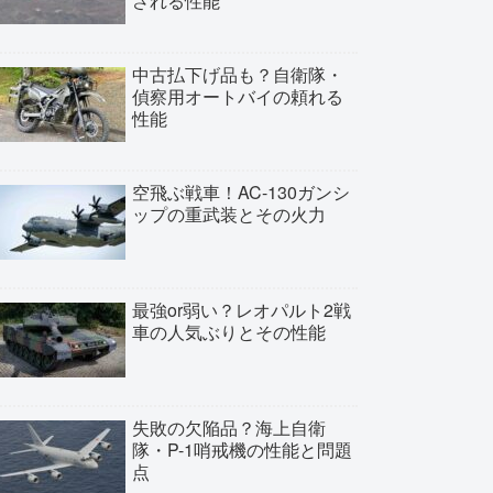
される性能
中古払下げ品も？自衛隊・
偵察用オートバイの頼れる
性能
空飛ぶ戦車！AC-130ガンシ
ップの重武装とその火力
最強or弱い？レオパルト2戦
車の人気ぶりとその性能
失敗の欠陥品？海上自衛
隊・P-1哨戒機の性能と問題
点