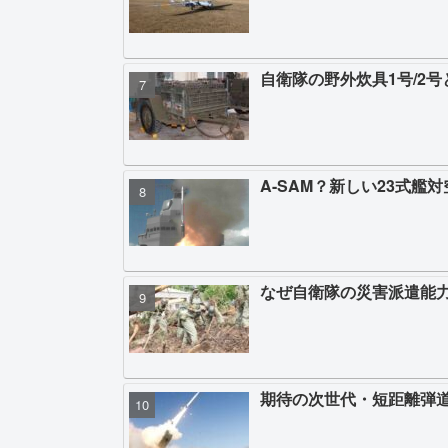
自衛隊の野外炊具1号/2
A-SAM？新しい23式艦
なぜ自衛隊の災害派遣能
期待の次世代・短距離弾道