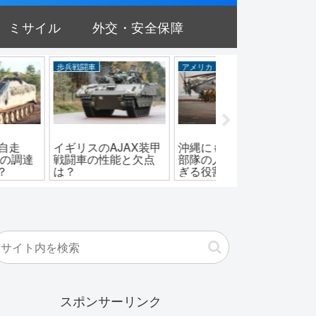
ミサイル
外交・安全保障
リカ
陸上自衛隊
航空自衛隊
にも？海兵遠征
化け物ばかり！秘密
航空自衛隊のXEC
の人数とスゴす
の特殊作戦群とその
2・スタンドオフ
役割について！
恐るべき強さ
戦機とは何か？
スポンサーリンク