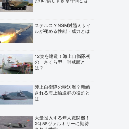
(仮)の惜しすぎる評価とは
ステルス？NSM対艦ミサイ
ルが秘める性能・威力とは
12隻を建造！海上自衛隊初
の「さくら型」哨戒艦と
は？
陸上自衛隊の輸送艦？新編
される海上輸送群の役割と
は
大量投入する無人戦闘機！
XQ-58ヴァルキリーに期待