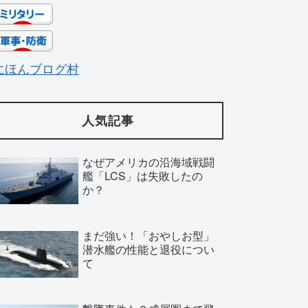
にほんブログ村
人気記事
なぜアメリカの沿海域戦闘
艦「LCS」は失敗したの
か？
まだ強い！「おやしお型」
潜水艦の性能と退役につい
て