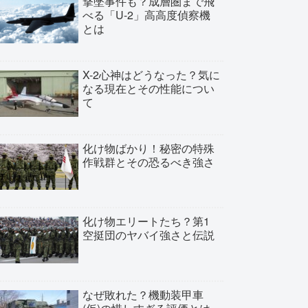
撃墜事件も？成層圏まで飛
べる「U-2」高高度偵察機
とは
X-2心神はどうなった？気に
なる現在とその性能につい
て
化け物ばかり！秘密の特殊
作戦群とその恐るべき強さ
化け物エリートたち？第1
空挺団のヤバイ強さと伝説
なぜ敗れた？機動装甲車