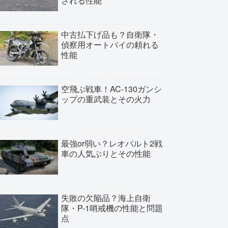
される性能
中古払下げ品も？自衛隊・
偵察用オートバイの頼れる
性能
空飛ぶ戦車！AC-130ガンシ
ップの重武装とその火力
最強or弱い？レオパルト2戦
車の人気ぶりとその性能
失敗の欠陥品？海上自衛
隊・P-1哨戒機の性能と問題
点