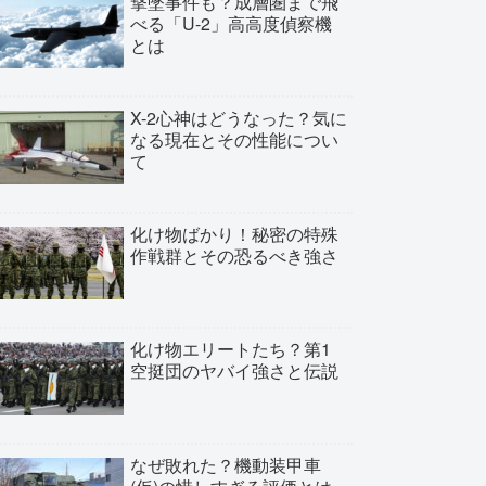
撃墜事件も？成層圏まで飛
べる「U-2」高高度偵察機
とは
X-2心神はどうなった？気に
なる現在とその性能につい
て
化け物ばかり！秘密の特殊
作戦群とその恐るべき強さ
化け物エリートたち？第1
空挺団のヤバイ強さと伝説
なぜ敗れた？機動装甲車