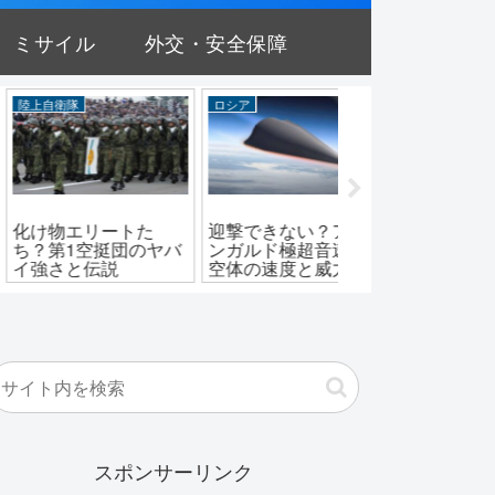
ミサイル
外交・安全保障
自衛隊
ロシア
ミサイル
物エリートた
迎撃できない？アバ
日本には不要？GB
第1空挺団のヤバ
ンガルド極超音速滑
撃ミサイルの性能
さと伝説
空体の速度と威力
価格について
スポンサーリンク