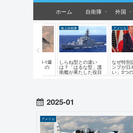
ホーム
自衛隊
外国
撃機
海上自衛隊
アメリカ
ぜ死の白鳥？B-1爆
しらね型との違い
なぜ特別扱い？
機「ランサー」の
は？「はるな型」護
ンプが日本に「
能と値段
衛艦が果たした役目
い」3つの理由
2025-01
アメリカ