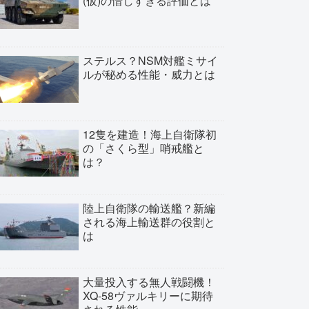
(仮)の惜しすぎる評価とは
ステルス？NSM対艦ミサイ
ルが秘める性能・威力とは
12隻を建造！海上自衛隊初
の「さくら型」哨戒艦と
は？
陸上自衛隊の輸送艦？新編
される海上輸送群の役割と
は
大量投入する無人戦闘機！
XQ-58ヴァルキリーに期待