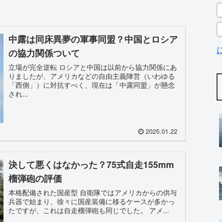
中露は同床異夢の軍事同盟？中国とロシア
の協力関係ついて
立場が完全逆転 ロシアと中国は以前から協力関係にあ
りましたが、アメリカなどの自由主義陣営（いわゆる
「西側」）に対抗すべく、現在は「中露同盟」が懸念
され...
2025.01.22
決して悪くはなかった？75式自走155mm
榴弾砲の評価
本格配備された国産型 自衛隊ではアメリカからの供与
兵器で始まり、徐々に国産装備に移るケースが多かっ
たですが、これは自走榴弾砲も同じでした。 アメ...