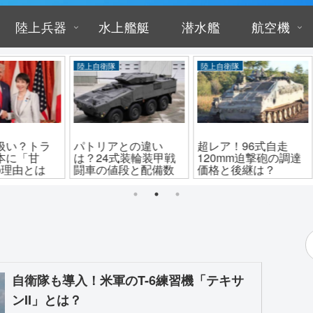
陸上兵器
水上艦艇
潜水艦
航空機
陸上自衛隊
陸上自衛隊
陸上
トラ
パトリアとの違い
超レア！96式自走
化け
甘
は？24式装輪装甲戦
120mm迫撃砲の調達
ち？
とは
闘車の値段と配備数
価格と後継は？
イ強
自衛隊も導入！米軍のT-6練習機「テキサ
ンII」とは？