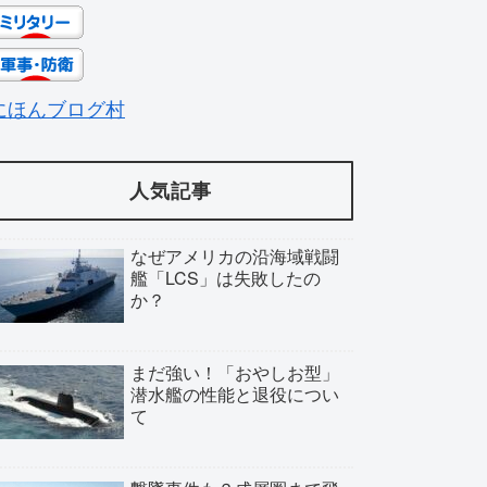
にほんブログ村
人気記事
なぜアメリカの沿海域戦闘
艦「LCS」は失敗したの
か？
まだ強い！「おやしお型」
潜水艦の性能と退役につい
て