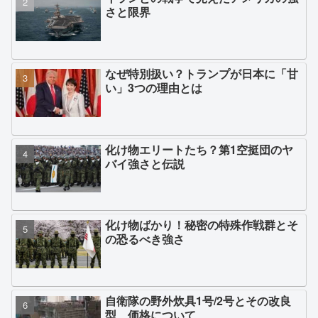
さと限界
なぜ特別扱い？トランプが日本に「甘
い」3つの理由とは
化け物エリートたち？第1空挺団のヤ
バイ強さと伝説
化け物ばかり！秘密の特殊作戦群とそ
の恐るべき強さ
自衛隊の野外炊具1号/2号とその改良
型、価格について