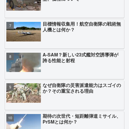
目標情報収集用！航空自衛隊の戦術無
人機とは何か？
A-SAM？新しい23式艦対空誘導弾が
誇る性能と射程
なぜ自衛隊の災害派遣能力はスゴイの
か？その重宝される理由
期待の次世代・短距離弾道ミサイル、
PrSMとは何か？