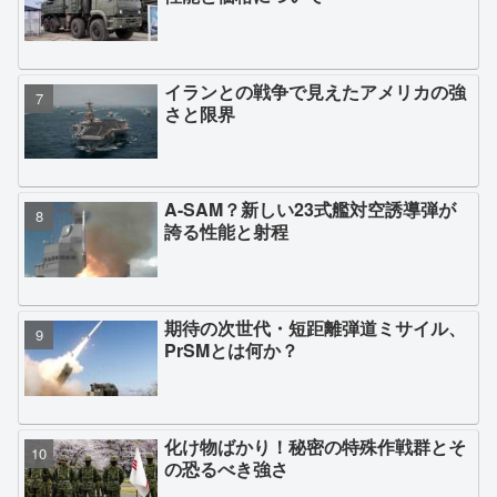
イランとの戦争で見えたアメリカの強
さと限界
A-SAM？新しい23式艦対空誘導弾が
誇る性能と射程
期待の次世代・短距離弾道ミサイル、
PrSMとは何か？
化け物ばかり！秘密の特殊作戦群とそ
の恐るべき強さ