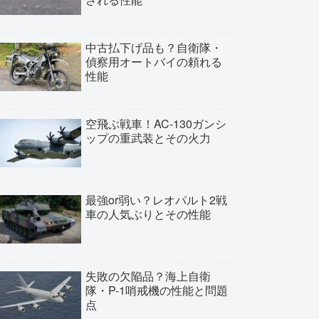
中古払下げ品も？自衛隊・
偵察用オートバイの頼れる
性能
空飛ぶ戦車！AC-130ガンシ
ップの重武装とその火力
最強or弱い？レオパルト2戦
車の人気ぶりとその性能
失敗の欠陥品？海上自衛
隊・P-1哨戒機の性能と問題
点