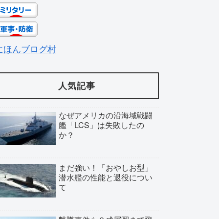
にほんブログ村
人気記事
なぜアメリカの沿海域戦闘
艦「LCS」は失敗したの
か？
まだ強い！「おやしお型」
潜水艦の性能と退役につい
て