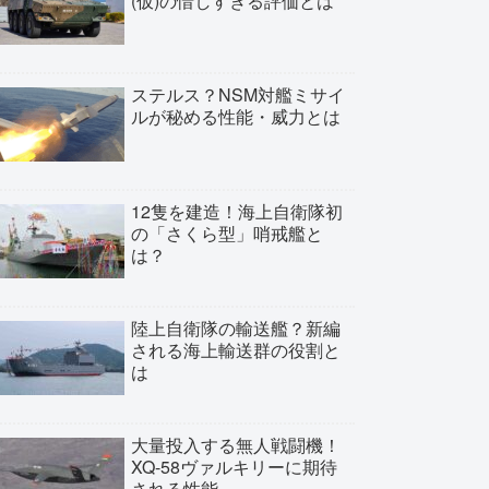
(仮)の惜しすぎる評価とは
ステルス？NSM対艦ミサイ
ルが秘める性能・威力とは
12隻を建造！海上自衛隊初
の「さくら型」哨戒艦と
は？
陸上自衛隊の輸送艦？新編
される海上輸送群の役割と
は
大量投入する無人戦闘機！
XQ-58ヴァルキリーに期待
される性能