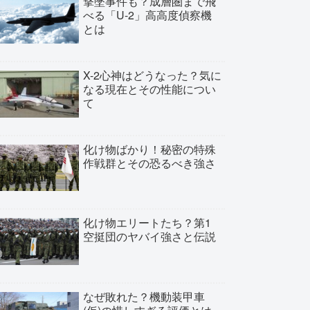
撃墜事件も？成層圏まで飛
べる「U-2」高高度偵察機
とは
X-2心神はどうなった？気に
なる現在とその性能につい
て
化け物ばかり！秘密の特殊
作戦群とその恐るべき強さ
化け物エリートたち？第1
空挺団のヤバイ強さと伝説
なぜ敗れた？機動装甲車