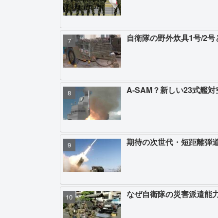
自衛隊の野外炊具1号/2
A-SAM？新しい23式艦
期待の次世代・短距離弾道
なぜ自衛隊の災害派遣能