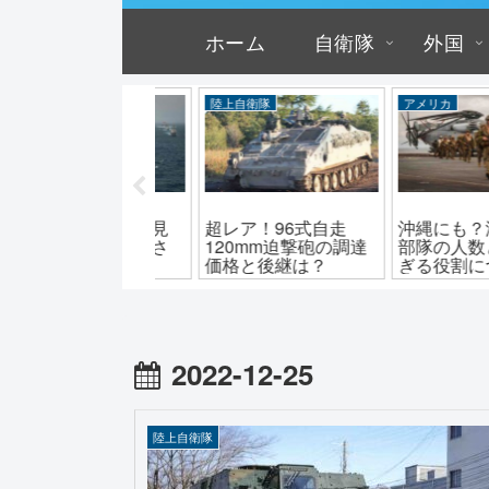
ホーム
自衛隊
外国
メリカ
爆撃機
陸上自衛隊
縄にも？海兵遠征
なぜ死の白鳥？B-1爆
24式機動120m
隊の人数とスゴす
撃機「ランサー」の
砲の性能とその
る役割について！
性能と値段
2022-12-25
陸上自衛隊