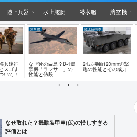
陸上兵器
水上艦艇
潜水艦
航空機
中国
ドローン
海上
m迫撃
中華イージス！蘭州
パクリ？アメリカの
しら
威力
級・052C型駆逐艦の
LUCAS自爆ドローン
は？
実力は？
の正体と性能
衛艦
なぜ敗れた？機動装甲車(仮)の惜しすぎる
評価とは