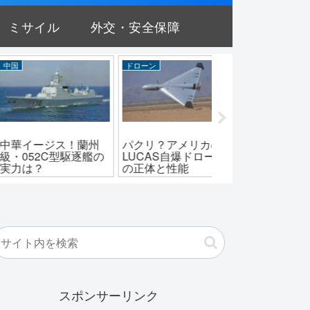
ミサイル
外交・安全保障
自衛隊
陸上自衛隊
陸上自衛隊
ね型との違い
化け物エリートた
パトリアとの違い
「はるな型」護
ち？第1空挺団のヤバ
は？24式装輪装
が果たした役目
イ強さと伝説
闘車の値段と配備
スポンサーリンク