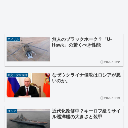
無人のブラックホーク？「U-
アメリカ
Hawk」の驚くべき性能
2025.10.22
なぜウクライナ侵攻はロシアが悪
外交・安全保障
いのか。
2025.10.19
近代化改修中？キーロフ級ミサイ
ロシア
ル巡洋艦の大きさと装甲