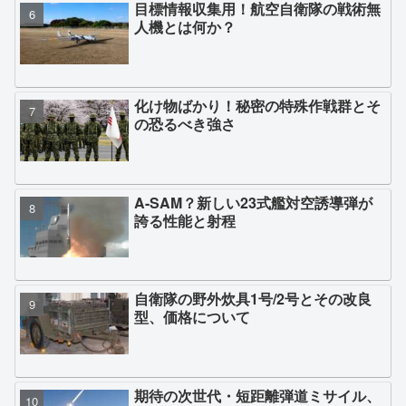
目標情報収集用！航空自衛隊の戦術無
人機とは何か？
化け物ばかり！秘密の特殊作戦群とそ
の恐るべき強さ
A-SAM？新しい23式艦対空誘導弾が
誇る性能と射程
自衛隊の野外炊具1号/2号とその改良
型、価格について
期待の次世代・短距離弾道ミサイル、