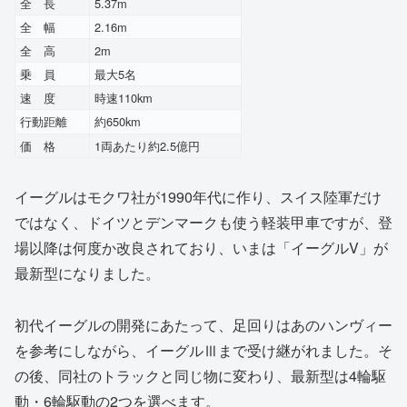
全 長
5.37m
全 幅
2.16m
全 高
2m
乗 員
最大5名
速 度
時速110km
行動距離
約650km
価 格
1両あたり約2.5億円
イーグルはモクワ社が1990年代に作り、スイス陸軍だけ
ではなく、ドイツとデンマークも使う軽装甲車ですが、登
場以降は何度か改良されており、いまは「イーグルV」が
最新型になりました。
初代イーグルの開発にあたって、足回りはあのハンヴィー
を参考にしながら、イーグルⅢまで受け継がれました。そ
の後、同社のトラックと同じ物に変わり、最新型は4輪駆
動・6輪駆動の2つを選べます。