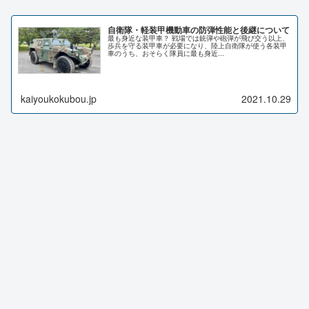
自衛隊・軽装甲機動車の防弾性能と後継について
最も身近な装甲車？ 戦場では銃弾や砲弾が飛び交う以上、
歩兵を守る装甲車が必要になり、陸上自衛隊が使う各装甲
車のうち、おそらく隊員に最も身近...
kaiyoukokubou.jp
2021.10.29