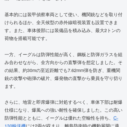
基本的には装甲偵察車両として使い、機関銃などを取り付
けられるほか、全天候型の赤外線暗視装置も設置できま
す。また、車体後部には装備品を積み込み、最大2トンの
荷物を搭載可能です。
一方、イーグルは防弾性能が高く、鋼板と防弾ガラスを組
み合わせながら、全方向からの直撃弾を想定しました。そ
の結果、約30mの至近距離でも7.62mm弾を防ぎ、重機関
銃の攻撃や砲弾の破片、爆発物の直撃から乗員を守り切り
ます。
さらに、地雷と即席爆弾に対処するべく、車体下部は耐爆
仕様になり、爆風への強い耐性を確保しました。この高い
防弾性能とともに、イーグルは優れた空輸性を持ち、
C-
130輸送機
には2両が収まり、離島防衛時の機動展開に適