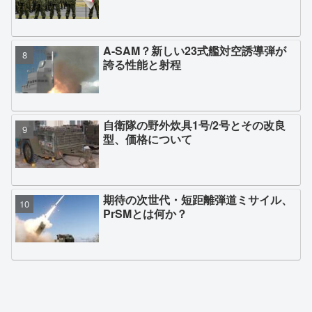
A-SAM？新しい23式艦対空誘導弾が
誇る性能と射程
自衛隊の野外炊具1号/2号とその改良
型、価格について
期待の次世代・短距離弾道ミサイル、
PrSMとは何か？