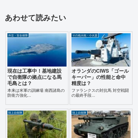
あわせて読みたい
外交・安全保障
その他火砲・小火器
現在は工事中！基地建設
オランダのCIWS「ゴール
で自衛隊の拠点になる馬
キーパー」の性能と命中
毛島とは？
精度は？
本来は米軍の訓練場 南西諸島の
ファランクスの対抗馬 対空戦闘
防衛力強化...
の最終手段...
陸上自衛隊
陸上自衛隊