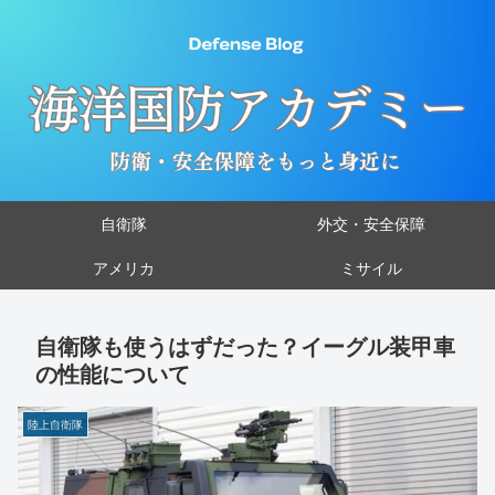
自衛隊
外交・安全保障
アメリカ
ミサイル
自衛隊も使うはずだった？イーグル装甲車
の性能について
陸上自衛隊