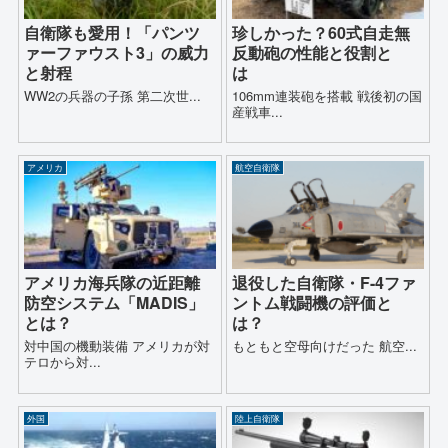
自衛隊も愛用！「パンツ
珍しかった？60式自走無
ァーファウスト3」の威力
反動砲の性能と役割と
と射程
は
WW2の兵器の子孫 第二次世...
106mm連装砲を搭載 戦後初の国
産戦車...
アメリカ
航空自衛隊
アメリカ海兵隊の近距離
退役した自衛隊・F-4ファ
防空システム「MADIS」
ントム戦闘機の評価と
とは？
は？
対中国の機動装備 アメリカが対
もともと空母向けだった 航空...
テロから対...
外国
陸上自衛隊