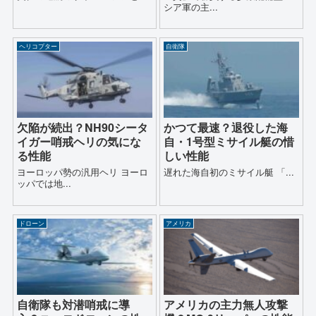
シア軍の主...
ヘリコプター
自衛隊
欠陥が続出？NH90シータ
かつて最速？退役した海
イガー哨戒ヘリの気にな
自・1号型ミサイル艇の惜
る性能
しい性能
ヨーロッパ勢の汎用ヘリ ヨーロ
遅れた海自初のミサイル艇 「...
ッパでは地...
ドローン
アメリカ
自衛隊も対潜哨戒に導
アメリカの主力無人攻撃