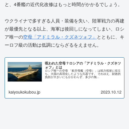
と、4番艦の近代化改修はもっと時間がかかるでしょう。
ウクライナで多すぎる人員・装備を失い、陸軍戦力の再建
が最優先となる以上、海軍は後回しになってしまい、ロシ
ア唯一の
空母「アドミラル・クズネツォフ」
とともに、キ
ーロフ級の活動は低調にならざるをえません。
呪われた空母？ロシアの「アドミラル・クズネツ
ォフ」とは
ロシア唯一の空母 「航空母艦（空母）」は戦力投射に役立
ち、大国の具現化したような兵器です。 それゆえ、財政的
負担が大きいにもかかわらず、多少の無...
kaiyoukokubou.jp
2023.10.12