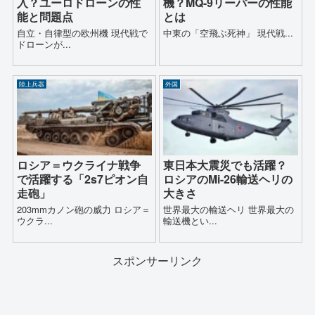
入？ユーロドローンの性
機？MQ-9リーパーの性能
能と問題点
とは
自立・自律型の欧州機 現代戦で
中東の「空飛ぶ死神」 現代戦...
ドローンが...
陸上兵器
外国
ロシア＝ウクライナ戦争
東日本大震災でも活躍？
で活躍する「2s7ピオン自
ロシアのMi-26輸送ヘリの
走砲」
大きさ
203mmカノン砲の威力 ロシア＝
世界最大の輸送ヘリ 世界最大の
ウクラ...
輸送機とい...
スポンサーリンク