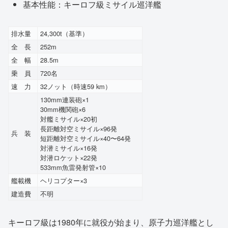
基本性能：キーロフ級ミサイル巡洋艦
排水量
24,300t（基準）
全 長
252m
全 幅
28.5m
乗 員
720名
速 力
32ノット（時速59 km）
130mm連装砲×1
30mm機関砲×6
対艦ミサイル×20初
長距離対空ミサイル×96発
兵 装
短距離対空ミサイル×40〜64発
対潜ミサイル×16発
対潜ロケット×22発
533mm魚雷発射管×10
艦載機
ヘリコプター×3
建造費
不明
キーロフ級は1980年に就役が始まり、原子力巡洋艦とし