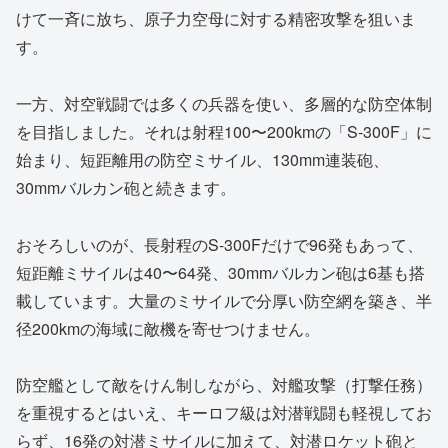
けて一斉に放ち、原子力空母に対する精密攻撃を狙いま
す。
一方、対空戦闘では多くの兵器を使い、多層的な防空体制
を目指しました。それは射程100〜200kmの「S-300F」に
始まり、短距離用の防空ミサイル、130mm連装砲、
30mmバルカン砲と続きます。
おそろしいのが、長射程のS-300Fだけで96発もあって、
短距離ミサイルは40〜64発、30mmバルカン砲は6基も搭
載しています。大量のミサイルで分厚い防空網を築き、半
径200kmの海域に敵機を寄せつけません。
防空艦として敵をけん制しながら、対艦攻撃（打撃任務）
を重視するとはいえ、キーロフ級は対潜戦闘も軽視してお
らず、16発の対潜ミサイルに加えて、対潜ロケット砲と