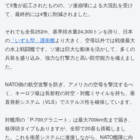
て5隻が起工されたものの、ソ連崩壊による大混乱を受け
て、最終的には4隻に削減されました。
それでも全長252m、基準排水量24,300トンを誇り、日本
の
「いずも型」護衛艦
より大きく、空母以外では戦後最大
の水上戦闘艦です。ソ連は巨大な船体を活かして、多くの
兵装を盛り込み、強力な打撃力と高い防空能力を備えまし
た。
NATO側の航空攻撃を防ぎ、アメリカの空母を撃沈するべ
く、キーロフ級は長射程の対空・対艦ミサイルを持ち、垂
直発射システム（VLS）でステルス性を確保しています。
対艦用の「P-700グラニート」は最大700km先まで届き、
核弾頭タイプもありますが、全部で20基も搭載しまし
た。これを衛星システムに連接しながら、NATO艦隊に向