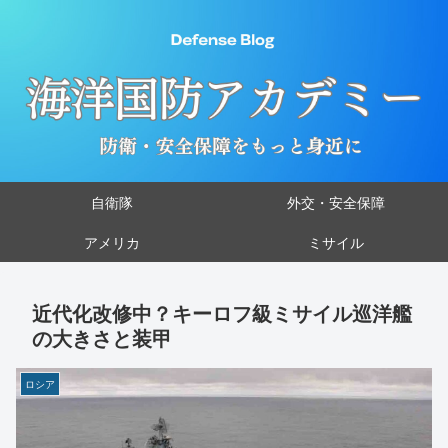
自衛隊
外交・安全保障
アメリカ
ミサイル
近代化改修中？キーロフ級ミサイル巡洋艦
の大きさと装甲
ロシア