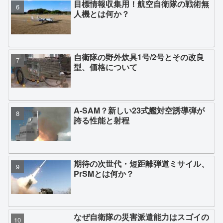
目標情報収集用！航空自衛隊の戦術無
人機とは何か？
自衛隊の野外炊具1号/2号とその改良
型、価格について
A-SAM？新しい23式艦対空誘導弾が
誇る性能と射程
期待の次世代・短距離弾道ミサイル、
PrSMとは何か？
なぜ自衛隊の災害派遣能力はスゴイの