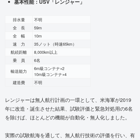
基本性能：USV「レンジャー」
排水量
不明
全 長
59m
全 幅
10m
速 力
35ノット（時速65km）
航続距離
8,000km以上
乗 員
6名
6m級コンテナ×2
輸送能力
10m級コンテナ×4
建造費
不明
レンジャーは無人航行計画の一環として、米海軍が2019
年に改造・誕生させた結果、試験評価と緊急対処用の6名
を除けば、ほとんどの機能が自動化・無人化しました。
実際の試験航海を通して、無人航行技術の評価を行い、有