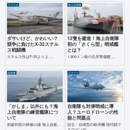
アメリカ
海上自衛隊
ダサいけど、かわいい？
12隻を建造！海上自衛隊
競争に負けたX-32ステル
初の「さくら型」哨戒艦
ス戦闘機
とは？
ステルス性はF-35より上 ...
1,900トン級の沿岸警備艦 ...
自衛隊
ドローン
「かしま」以外にも？海
自衛隊も対潜哨戒に導
上自衛隊の練習艦隊につ
入？ユーロドローンの性
いて
能と問題点
初級幹部の研修の場 海上自衛...
自立・自律型の欧州機 現代戦で
ドローンが...