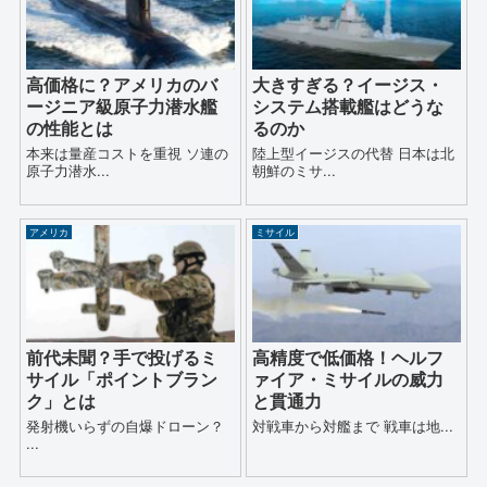
高価格に？アメリカのバ
大きすぎる？イージス・
ージニア級原子力潜水艦
システム搭載艦はどうな
の性能とは
るのか
本来は量産コストを重視 ソ連の
陸上型イージスの代替 日本は北
原子力潜水...
朝鮮のミサ...
アメリカ
ミサイル
前代未聞？手で投げるミ
高精度で低価格！ヘルフ
サイル「ポイントブラン
ァイア・ミサイルの威力
ク」とは
と貫通力
発射機いらずの自爆ドローン？
対戦車から対艦まで 戦車は地...
...