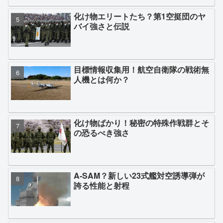
化け物エリートたち？第1空挺団のヤ
バイ強さと伝説
目標情報収集用！航空自衛隊の戦術無
人機とは何か？
化け物ばかり！秘密の特殊作戦群とそ
の恐るべき強さ
A-SAM？新しい23式艦対空誘導弾が
誇る性能と射程