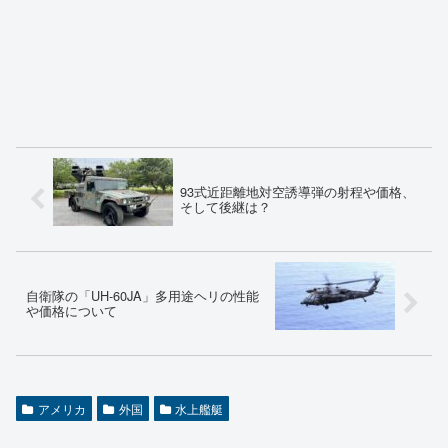
93式近距離地対空誘導弾の射程や価格、
そして後継は？
自衛隊の「UH-60JA」多用途ヘリの性能
や価格について
アメリカ
外国
水上艦艇