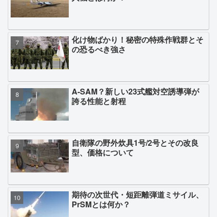
化け物ばかり！秘密の特殊作戦群とそ
の恐るべき強さ
A-SAM？新しい23式艦対空誘導弾が
誇る性能と射程
自衛隊の野外炊具1号/2号とその改良
型、価格について
期待の次世代・短距離弾道ミサイル、
PrSMとは何か？