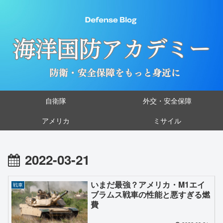
自衛隊
外交・安全保障
アメリカ
ミサイル
2022-03-21
いまだ最強？アメリカ・M1エイ
戦車
ブラムス戦車の性能と悪すぎる燃
費