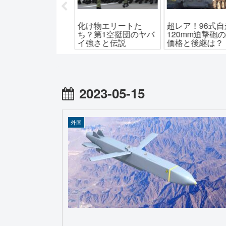
らね型との違い
化け物エリートた
超レア！96式自
？「はるな型」護
ち？第1空挺団のヤバ
120mm迫撃砲
艦が果たした役目
イ強さと伝説
価格と後継は？
2023-05-15
外国