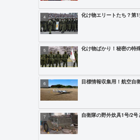
化け物エリートたち？第
化け物ばかり！秘密の特
目標情報収集用！航空自
自衛隊の野外炊具1号/2