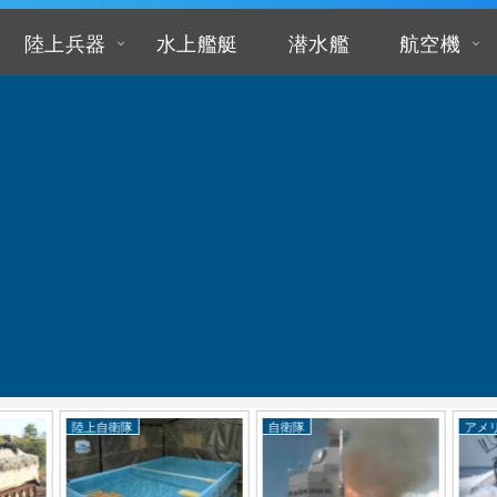
陸上兵器
水上艦艇
潜水艦
航空機
陸上自衛隊
自衛隊
アメ