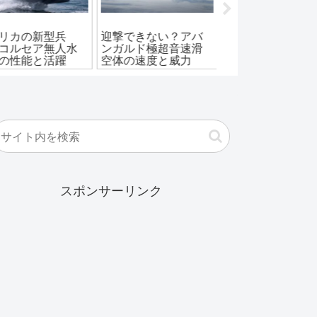
リカの新型兵
迎撃できない？アバ
化け物ばかり！秘
コルセア無人水
ンガルド極超音速滑
の特殊作戦群とそ
の性能と活躍
空体の速度と威力
恐るべき強さ
スポンサーリンク