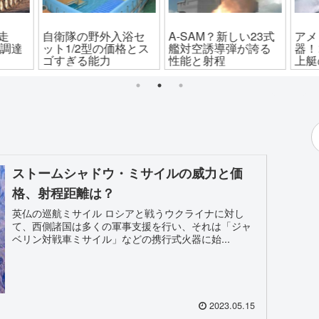
走
自衛隊の野外入浴セ
A-SAM？新しい23式
アメ
の調達
ット1/2型の価格とス
艦対空誘導弾が誇る
器！
ゴすぎる能力
性能と射程
上艇
ストームシャドウ・ミサイルの威力と価
格、射程距離は？
英仏の巡航ミサイル ロシアと戦うウクライナに対し
て、西側諸国は多くの軍事支援を行い、それは「ジャ
ベリン対戦車ミサイル」などの携行式火器に始...
2023.05.15