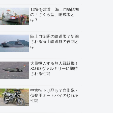
12隻を建造！海上自衛隊初
の「さくら型」哨戒艦と
は？
陸上自衛隊の輸送艦？新編
される海上輸送群の役割と
は
大量投入する無人戦闘機！
XQ-58ヴァルキリーに期待
される性能
中古払下げ品も？自衛隊・
偵察用オートバイの頼れる
性能