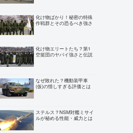
化け物ばかり！秘密の特殊
作戦群とその恐るべき強さ
化け物エリートたち？第1
空挺団のヤバイ強さと伝説
なぜ敗れた？機動装甲車
(仮)の惜しすぎる評価とは
ステルス？NSM対艦ミサイ
ルが秘める性能・威力とは