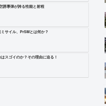
対空誘導弾が誇る性能と射程
ミサイル、PrSMとは何か？
力はスゴイのか？その理由に迫る！