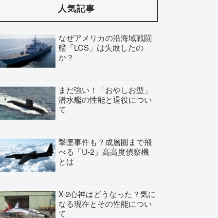
人気記事
なぜアメリカの沿海域戦闘
艦「LCS」は失敗したの
か？
まだ強い！「おやしお型」
潜水艦の性能と退役につい
て
撃墜事件も？成層圏まで飛
べる「U-2」高高度偵察機
とは
X-2心神はどうなった？気に
なる現在とその性能につい
て