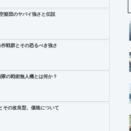
1空挺団のヤバイ強さと伝説
殊作戦群とその恐るべき強さ
衛隊の戦術無人機とは何か？
号とその改良型、価格について