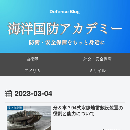
自衛隊
外交・安全保障
アメリカ
ミサイル
2023-03-04
舟＆車？94式水際地雷敷設装置の
陸上自衛隊
役割と能力について