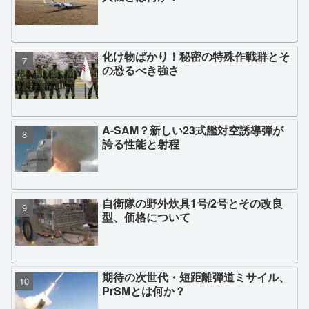
化け物ばかり！秘密の特殊作戦群とそ
の恐るべき強さ
A-SAM？新しい23式艦対空誘導弾が
誇る性能と射程
自衛隊の野外炊具1号/2号とその改良
型、価格について
期待の次世代・短距離弾道ミサイル、
PrSMとは何か？