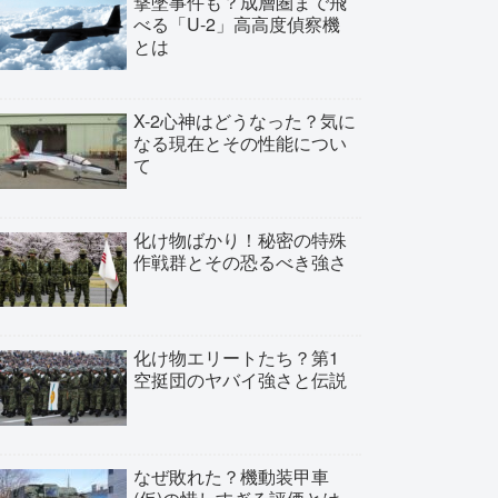
撃墜事件も？成層圏まで飛
べる「U-2」高高度偵察機
とは
X-2心神はどうなった？気に
なる現在とその性能につい
て
化け物ばかり！秘密の特殊
作戦群とその恐るべき強さ
化け物エリートたち？第1
空挺団のヤバイ強さと伝説
なぜ敗れた？機動装甲車