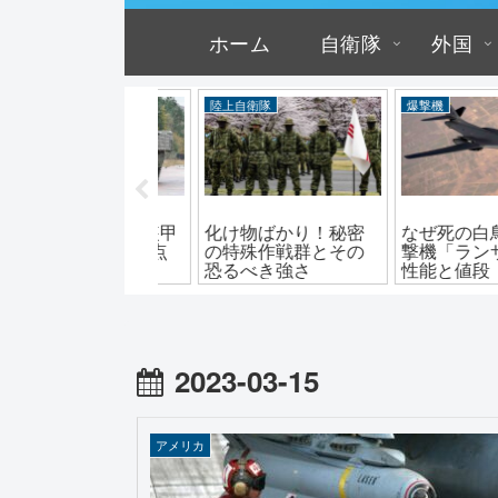
ホーム
自衛隊
外国
上自衛隊
爆撃機
外交・安全保障
け物ばかり！秘密
なぜ死の白鳥？B-1爆
イランとの戦争
特殊作戦群とその
撃機「ランサー」の
えたアメリカの
るべき強さ
性能と値段
と限界
2023-03-15
アメリカ