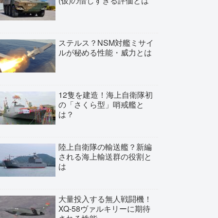
(仮)の惜しすぎる評価とは
ステルス？NSM対艦ミサイ
ルが秘める性能・威力とは
12隻を建造！海上自衛隊初
の「さくら型」哨戒艦と
は？
陸上自衛隊の輸送艦？新編
される海上輸送群の役割と
は
大量投入する無人戦闘機！
XQ-58ヴァルキリーに期待