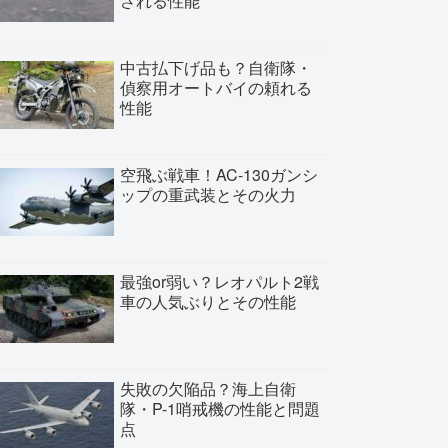
される性能
中古払下げ品も？自衛隊・
偵察用オートバイの頼れる
性能
空飛ぶ戦車！AC-130ガンシ
ップの重武装とその火力
最強or弱い？レオパルト2戦
車の人気ぶりとその性能
失敗の欠陥品？海上自衛
隊・P-1哨戒機の性能と問題
点