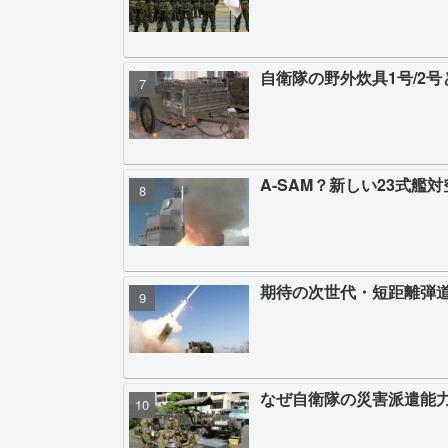
自衛隊の野外炊具1号/2
A-SAM？新しい23式艦
期待の次世代・短距離弾道
なぜ自衛隊の災害派遣能