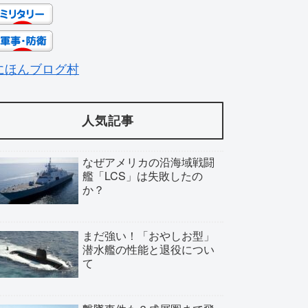
にほんブログ村
人気記事
なぜアメリカの沿海域戦闘
艦「LCS」は失敗したの
か？
まだ強い！「おやしお型」
潜水艦の性能と退役につい
て