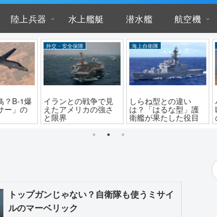
陸上兵器
水上艦艇
潜水艦
航空機
海上自衛隊
ドローン
陸上
で見
しらね型との違い
パクリ？アメリカの
自衛
強さ
は？「はるな型」護
LUCAS自爆ドローン
ット
衛艦が果たした役目
の正体と性能
ゴす
トップガンじゃない？自衛隊も使うミサイ
ルのマーベリック