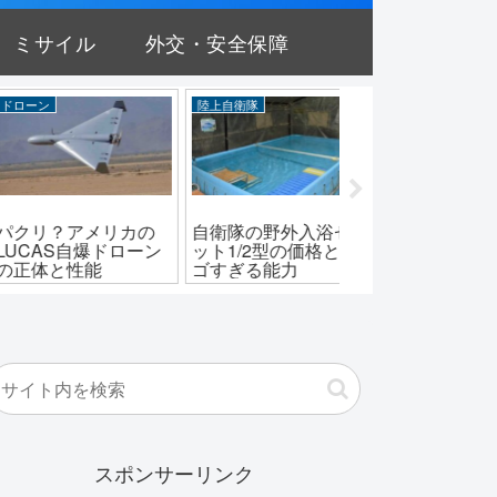
ミサイル
外交・安全保障
自衛隊
アメリカ
陸上自衛隊
隊の野外入浴セ
自衛隊は導入せず？
超レア！96式自走
1/2型の価格とス
F-15EXの驚くべき性
120mm迫撃砲の
ぎる能力
能と価格
価格と後継は？
スポンサーリンク