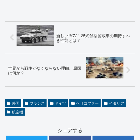
新しいRCV！25式偵察警戒車の期待すべ
き性能とは？
世界から戦争がなくならない理由、原因
は何か？
外国
フランス
ドイツ
ヘリコプター
イタリア
航空機
シェアする