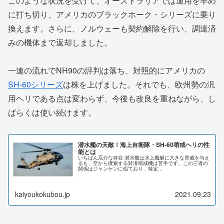
このような状況を受けて、オーストラリアでは運用を早め
に打ち切り、アメリカのブラックホーク・シリーズに乗り
換えます。さらに、ノルウェーも契約解除を行い、調達済
みの機体まで返却しました。
一連の流れでNH90の評判は落ち、対照的にアメリカの
SH-60シリーズ
は株を上げました。それでも、欧州勢の汎
用ヘリである点は変わらず、今後も改良を重ねながら、し
ばらくは使い続けます。
潜水艦の天敵！海上自衛隊・SH-60哨戒ヘリの性
能とは
いちばん厄介な存在 潜水艦は水上艦艇に大きな脅威を与え
るも、空から捜索する対潜哨戒機は苦手です。この三者の
関係はジャンケンに似ており、特定...
kaiyoukokubou.jp
2021.09.23