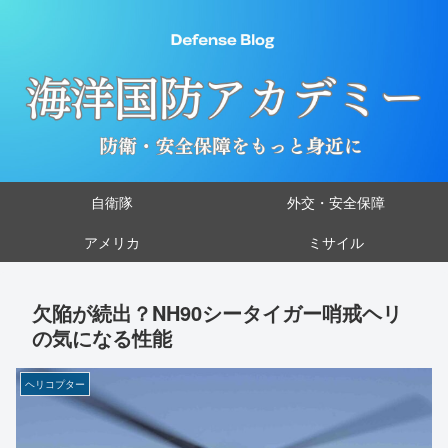
自衛隊
外交・安全保障
アメリカ
ミサイル
欠陥が続出？NH90シータイガー哨戒ヘリ
の気になる性能
ヘリコプター