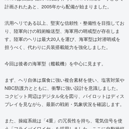
計画されたあと、2005年から配備が始まりました。
汎用ヘリである以上、堅実な信頼性・整備性を目指してお
り、陸軍向けの戦術輸送型、海軍用の哨戒型が存在しま
す。陸軍のヘリは最大20人を運び、海軍型は対潜哨戒を
担うべく、代わりに兵装搭載能力を強化しました。
今回は後者の海軍型（艦載機）を中心に見ます。
まず、ヘリ自体は腐食に強い複合素材を使い、塩害対策や
NBC防護力とともに、衝撃に強い設計を意識しました。
コクピット周辺はデジタル化を図り、パイロットはディス
プレイを見ながら、最新の戦術・気象状況を確認します。
また、操縦系統は「4重」の冗長性を持ち、電気信号を使
う「フライバイワイヤ」を採用しました。ここに自動操縦