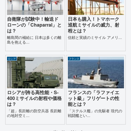
自衛隊が試験中！輸送ド
日本も購入！トマホーク
ローンの「Chaparral」と
巡航ミサイルの威力、射
は？
程とは？
離島間の補給に 日本は多くの離
信頼と実績のミサイル アメリ...
島を抱える...
ロシア
フランス
ロシアが誇る高性能・S-
フランスの「ラファイエ
400ミサイルの射程や価格
ット級」フリゲートの性
は？
能とは？
「超」長距離の防空兵器 長距離
「ステルス艦」の先駆者 現代の
の地対空ミ...
戦闘艦とい...