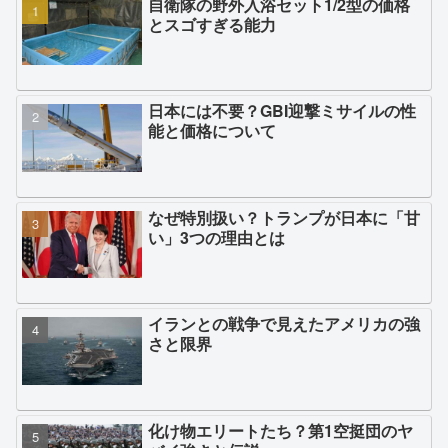
自衛隊の野外入浴セット1/2型の価格
とスゴすぎる能力
日本には不要？GBI迎撃ミサイルの性
能と価格について
なぜ特別扱い？トランプが日本に「甘
い」3つの理由とは
イランとの戦争で見えたアメリカの強
さと限界
化け物エリートたち？第1空挺団のヤ