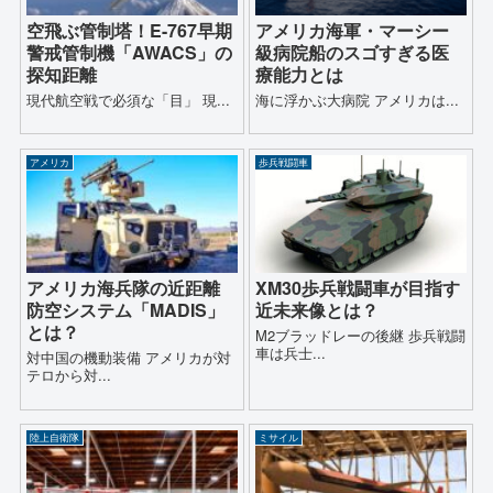
空飛ぶ管制塔！E-767早期
アメリカ海軍・マーシー
警戒管制機「AWACS」の
級病院船のスゴすぎる医
探知距離
療能力とは
現代航空戦で必須な「目」 現...
海に浮かぶ大病院 アメリカは...
アメリカ
歩兵戦闘車
アメリカ海兵隊の近距離
XM30歩兵戦闘車が目指す
防空システム「MADIS」
近未来像とは？
とは？
M2ブラッドレーの後継 歩兵戦闘
車は兵士...
対中国の機動装備 アメリカが対
テロから対...
陸上自衛隊
ミサイル