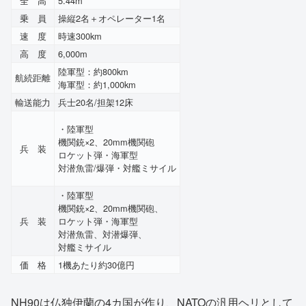
全 高
5.44m
乗 員
操縦2名＋オペレーター1名
速 度
時速300km
高 度
6,000m
陸軍型：約800km
航続距離
海軍型：約1,000km
輸送能力
兵士20名/担架12床
・陸軍型
機関銃×2、20mm機関砲
兵 装
ロケット弾・海軍型
対潜魚雷/爆弾・対艦ミサイル
・陸軍型
機関銃×2、20mm機関砲、
兵 装
ロケット弾・海軍型
対潜魚雷、対潜爆弾、
対艦ミサイル
価 格
1機あたり約30億円
NH90は仏独伊蘭の4カ国が作り、NATOの汎用ヘリとして