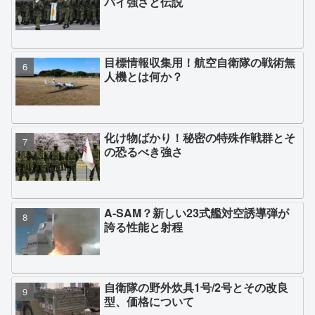
バイ強さと伝説
目標情報収集用！航空自衛隊の戦術無
人機とは何か？
化け物ばかり！秘密の特殊作戦群とそ
の恐るべき強さ
A-SAM？新しい23式艦対空誘導弾が
誇る性能と射程
自衛隊の野外炊具1号/2号とその改良
型、価格について