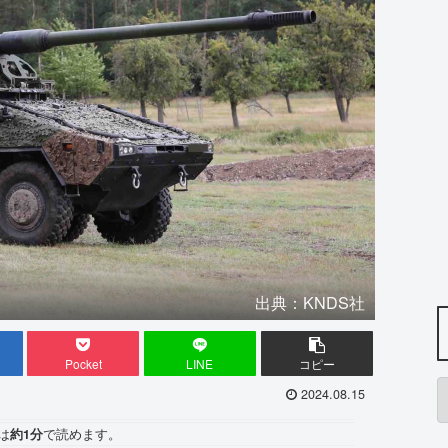
出典：KNDS社
Pocket
LINE
コピー
2024.08.15
は
約1分
で読めます。