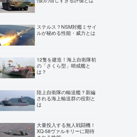
(仮)の惜しすぎる評価とは
ステルス？NSM対艦ミサイ
ルが秘める性能・威力とは
12隻を建造！海上自衛隊初
の「さくら型」哨戒艦と
は？
陸上自衛隊の輸送艦？新編
される海上輸送群の役割と
は
大量投入する無人戦闘機！
XQ-58ヴァルキリーに期待