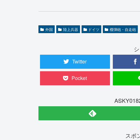
外国
陸上兵器
ドイツ
榴弾砲・自走砲
シ
Twitter
Pocket
ASKY0
スポ