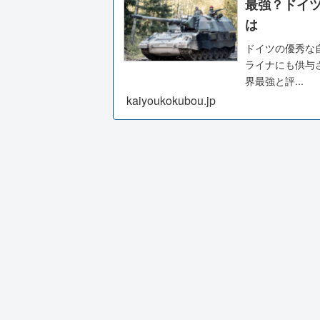
最強？ドイツ
は
ドイツの優秀な
ライナにも供与さ
界最強と評...
kaiyoukokubou.jp