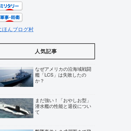
にほんブログ村
人気記事
なぜアメリカの沿海域戦闘
艦「LCS」は失敗したの
か？
まだ強い！「おやしお型」
潜水艦の性能と退役につい
て