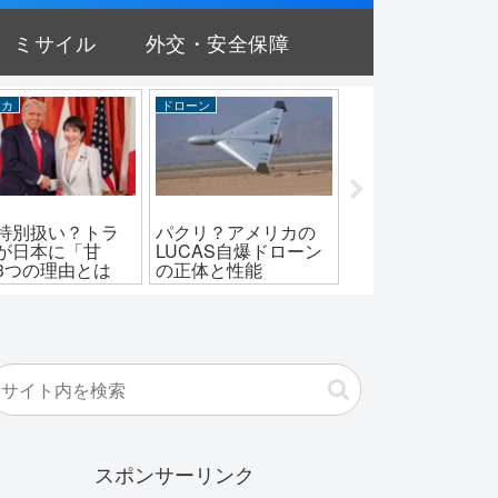
ミサイル
外交・安全保障
自衛隊
アメリカ
陸上自衛隊
リアとの違い
自衛隊は導入せず？
自衛隊の野外入浴
24式装輪装甲戦
F-15EXの驚くべき性
ット1/2型の価格
の値段と配備数
能と価格
ゴすぎる能力
スポンサーリンク