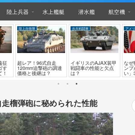
陸上兵器
水上艦艇
潜水艦
航空機
アメリカ
爆撃機
陸上
秘密
アメリカの新型兵
なぜ死の白鳥？B-1爆
パト
その
器！コルセア無人水
撃機「ランサー」の
は？
上艇の性能と活躍
性能と値段
闘車
m自走榴弾砲に秘められた性能