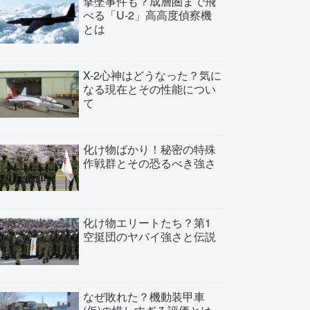
撃墜事件も？成層圏まで飛
べる「U-2」高高度偵察機
とは
X-2心神はどうなった？気に
なる現在とその性能につい
て
化け物ばかり！秘密の特殊
作戦群とその恐るべき強さ
化け物エリートたち？第1
空挺団のヤバイ強さと伝説
なぜ敗れた？機動装甲車