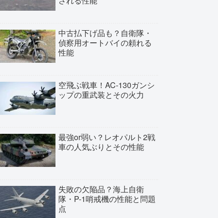
される性能
中古払下げ品も？自衛隊・
偵察用オートバイの頼れる
性能
空飛ぶ戦車！AC-130ガンシ
ップの重武装とその火力
最強or弱い？レオパルト2戦
車の人気ぶりとその性能
失敗の欠陥品？海上自衛
隊・P-1哨戒機の性能と問題
点