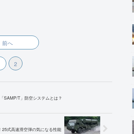
前へ
1
2
「SAMP/T」防空システムとは？
km！25式高速滑空弾の気になる性能