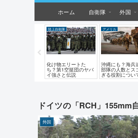
ホーム
自衛隊
外国
ローン
ロシア
陸上自衛隊
クリ？アメリカの
迎撃できない？アバ
化け物ばかり！
UCAS自爆ドローン
ンガルド極超音速滑
の特殊作戦群と
正体と性能
空体の速度と威力
恐るべき強さ
ドイツの「RCH」155m
外国