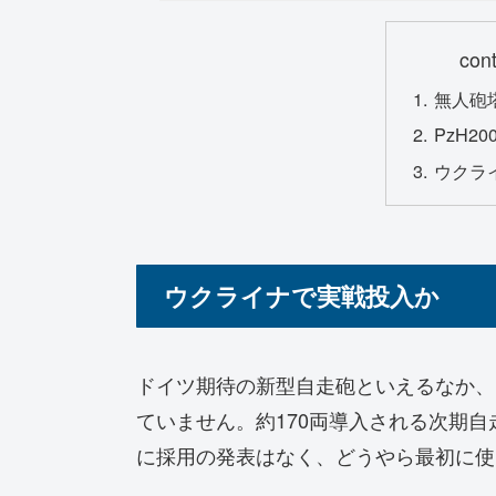
con
無人砲
PzH2
ウクラ
ウクライナで実戦投入か
ドイツ期待の新型自走砲といえるなか、じ
ていません。約170両導入される次期
に採用の発表はなく、どうやら最初に使