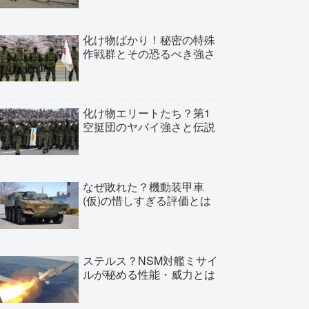
化け物ばかり！秘密の特殊
作戦群とその恐るべき強さ
化け物エリートたち？第1
空挺団のヤバイ強さと伝説
なぜ敗れた？機動装甲車
(仮)の惜しすぎる評価とは
ステルス？NSM対艦ミサイ
ルが秘める性能・威力とは