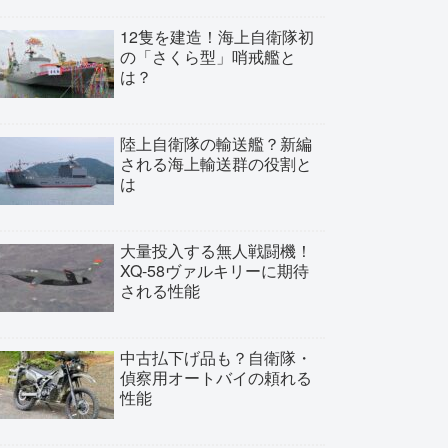
12隻を建造！海上自衛隊初
の「さくら型」哨戒艦と
は？
陸上自衛隊の輸送艦？新編
される海上輸送群の役割と
は
大量投入する無人戦闘機！
XQ-58ヴァルキリーに期待
される性能
中古払下げ品も？自衛隊・
偵察用オートバイの頼れる
性能