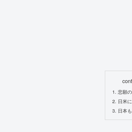
con
悲願
日米
日本