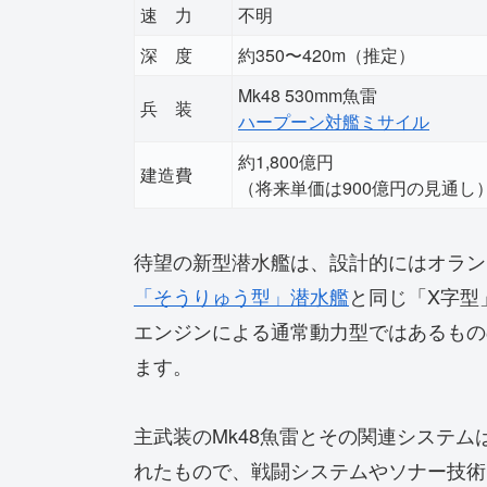
速 力
不明
深 度
約350〜420m（推定）
Mk48 530mm魚雷
兵 装
ハープーン対艦ミサイル
約1,800億円
建造費
（将来単価は900億円の見通し
待望の新型潜水艦は、設計的にはオラン
「そうりゅう型」潜水艦
と同じ「X字型
エンジンによる通常動力型ではあるもの
ます。
主武装のMk48魚雷とその関連システ
れたもので、戦闘システムやソナー技術