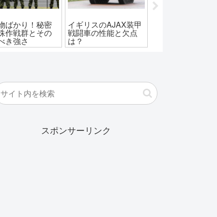
物ばかり！秘密
イギリスのAJAX装甲
中華イージス！蘭
殊作戦群とその
戦闘車の性能と欠点
級・052C型駆逐
べき強さ
は？
実力は？
スポンサーリンク