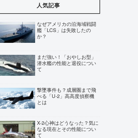
人気記事
なぜアメリカの沿海域戦闘
艦「LCS」は失敗したの
か？
まだ強い！「おやしお型」
潜水艦の性能と退役につい
て
撃墜事件も？成層圏まで飛
べる「U-2」高高度偵察機
とは
X-2心神はどうなった？気に
なる現在とその性能につい
て