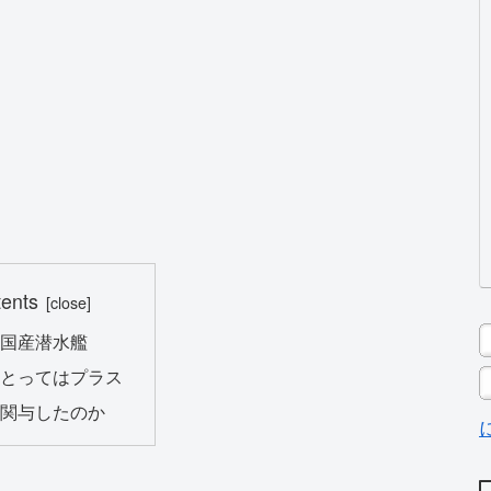
tents
の国産潜水艦
にとってはプラス
も関与したのか