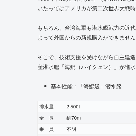
いたってはアメリカが第二次世界大戦時
もちろん、台湾海軍も潜水艦戦力の近代
よって外国からの新規購入ができません
そこで、技術支援を受けながら自主建造を
産潜水艦「海鯤（ハイクェン）」が進水
基本性能：「海鯤級」潜水艦
排水量
2,500t
全 長
約70m
乗 員
不明