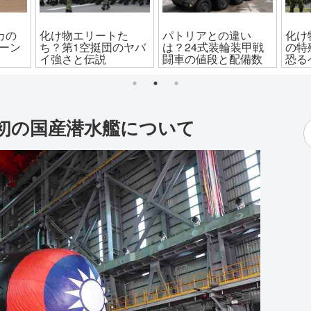
カの
化け物エリートた
パトリアとの違い
化け
ローン
ち？第1空挺団のヤバ
は？24式装輪装甲戦
の特
イ強さと伝説
闘車の値段と配備数
恐る
初の国産潜水艦について