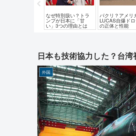
メリカの新型兵
なぜ特別扱い？トラ
パクリ？アメリ
！コルセア無人水
ンプが日本に「甘
LUCAS自爆ド
艇の性能と活躍
い」3つの理由とは
の正体と性能
日本も技術協力した？台湾
外国