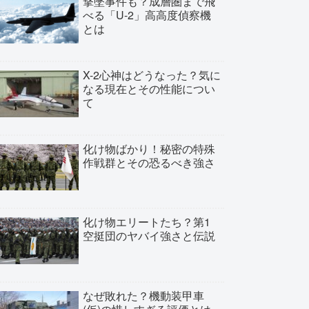
撃墜事件も？成層圏まで飛
べる「U-2」高高度偵察機
とは
X-2心神はどうなった？気に
なる現在とその性能につい
て
化け物ばかり！秘密の特殊
作戦群とその恐るべき強さ
化け物エリートたち？第1
空挺団のヤバイ強さと伝説
なぜ敗れた？機動装甲車