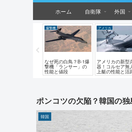
ホーム
自衛隊
外国
上自衛隊
爆撃機
アメリカ
式機動120mm迫撃
なぜ死の白鳥？B-1爆
アメリカの新型
の性能とその威力
撃機「ランサー」の
器！コルセア無
性能と値段
上艇の性能と活
ポンコツの欠陥？韓国の独
韓国