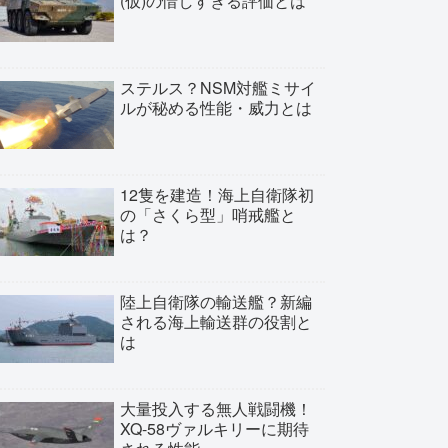
(仮)の惜しすぎる評価とは
ステルス？NSM対艦ミサイ
ルが秘める性能・威力とは
12隻を建造！海上自衛隊初
の「さくら型」哨戒艦と
は？
陸上自衛隊の輸送艦？新編
される海上輸送群の役割と
は
大量投入する無人戦闘機！
XQ-58ヴァルキリーに期待