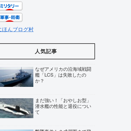
にほんブログ村
人気記事
なぜアメリカの沿海域戦闘
艦「LCS」は失敗したの
か？
まだ強い！「おやしお型」
潜水艦の性能と退役につい
て