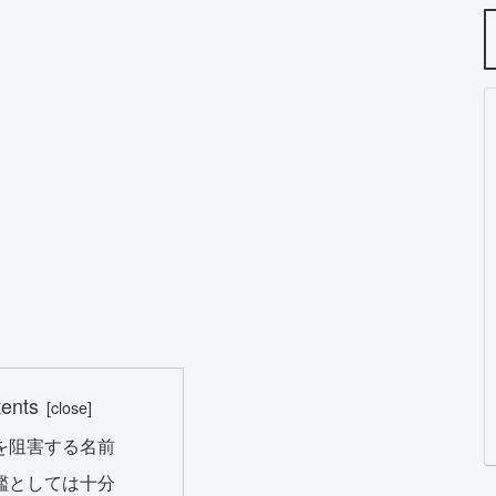
tents
を阻害する名前
艦としては十分