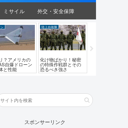
ミサイル
外交・安全保障
ーン
陸上自衛隊
海上自衛隊
リ？アメリカの
化け物ばかり！秘密
しらね型との違い
CAS自爆ドローン
の特殊作戦群とその
は？「はるな型」
体と性能
恐るべき強さ
衛艦が果たした役
スポンサーリンク