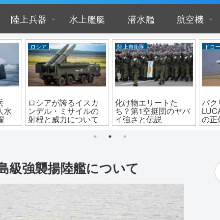
陸上兵器
水上艦艇
潜水艦
航空機
ロシア
陸上自衛隊
ドロ
兵
ロシアが誇るイスカ
化け物エリートた
パク
人水
ンデル・ミサイルの
ち？第1空挺団のヤバ
LU
躍
射程と威力について
イ強さと伝説
の正
島級強襲揚陸艦について