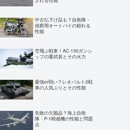
される性能
中古払下げ品も？自衛隊・
偵察用オートバイの頼れる
性能
空飛ぶ戦車！AC-130ガンシ
ップの重武装とその火力
最強or弱い？レオパルト2戦
車の人気ぶりとその性能
失敗の欠陥品？海上自衛
隊・P-1哨戒機の性能と問題
点