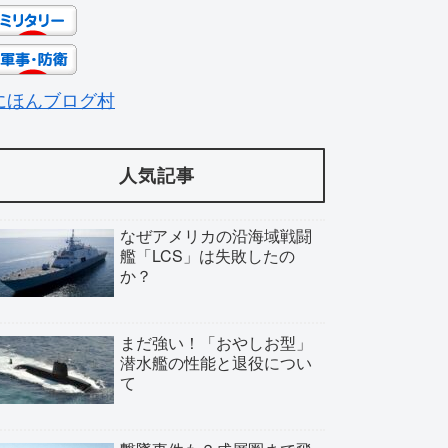
にほんブログ村
人気記事
なぜアメリカの沿海域戦闘
艦「LCS」は失敗したの
か？
まだ強い！「おやしお型」
潜水艦の性能と退役につい
て