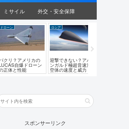
ミサイル
外交・安全保障
ア
陸上自衛隊
中国
できない？アバ
24式機動120mm迫撃
中華イージス！蘭
ルド極超音速滑
砲の性能とその威力
級・052C型駆逐
の速度と威力
実力は？
スポンサーリンク