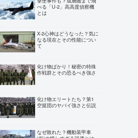
撃墜事件も？成層圏まで飛
べる「U-2」高高度偵察機
とは
X-2心神はどうなった？気に
なる現在とその性能につい
て
化け物ばかり！秘密の特殊
作戦群とその恐るべき強さ
化け物エリートたち？第1
空挺団のヤバイ強さと伝説
なぜ敗れた？機動装甲車