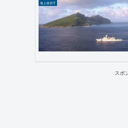
海上保安庁
スポ