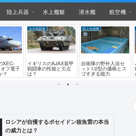
陸上兵器
水上艦艇
潜水艦
航空機
陸上自衛隊
ドローン
ロシ
X装甲
自衛隊の野外入浴セ
パクリ？アメリカの
迎撃
欠点
ット1/2型の価格とス
LUCAS自爆ドローン
ンガ
ゴすぎる能力
の正体と性能
空体
ロシアが自慢するポセイドン核魚雷の本当
の威力とは？