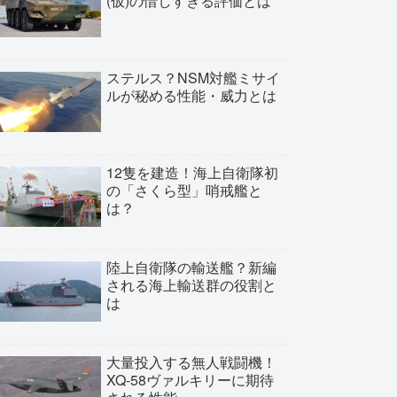
(仮)の惜しすぎる評価とは
ステルス？NSM対艦ミサイ
ルが秘める性能・威力とは
12隻を建造！海上自衛隊初
の「さくら型」哨戒艦と
は？
陸上自衛隊の輸送艦？新編
される海上輸送群の役割と
は
大量投入する無人戦闘機！
XQ-58ヴァルキリーに期待