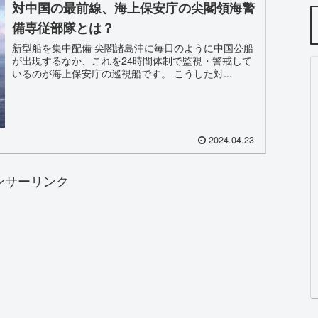
対中国の最前線、海上保安庁の尖閣領海警
備専従部隊とは？
新型船を集中配備 尖閣諸島沖に毎日のように中国公船
が出現するなか、これを24時間体制で監視・警戒して
いるのが海上保安庁の巡視船です。 こうした対...
2024.04.23
ンサーリンク