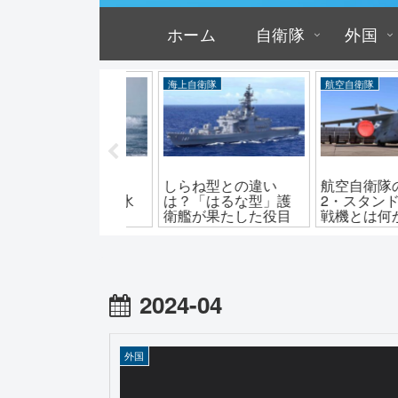
ホーム
自衛隊
外国
上自衛隊
航空自衛隊
歩兵戦闘車
らね型との違い
航空自衛隊のXEC-
イギリスのAJA
？「はるな型」護
2・スタンドオフ電子
戦闘車の性能と
艦が果たした役目
戦機とは何か？
は？
2024-04
外国