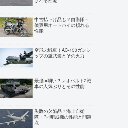
される性能
中古払下げ品も？自衛隊・
偵察用オートバイの頼れる
性能
空飛ぶ戦車！AC-130ガンシ
ップの重武装とその火力
最強or弱い？レオパルト2戦
車の人気ぶりとその性能
失敗の欠陥品？海上自衛
隊・P-1哨戒機の性能と問題
点