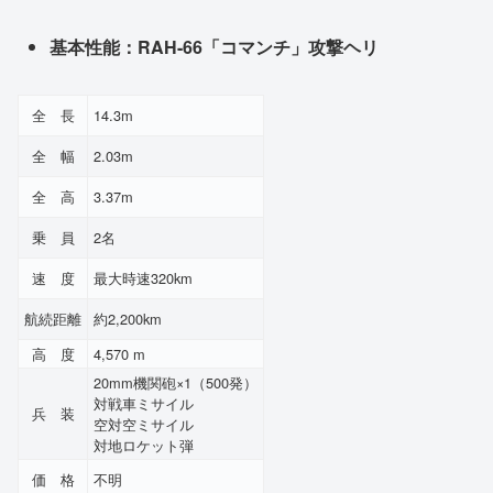
基本性能：RAH-66「コマンチ」攻撃ヘリ
全 長
14.3m
全 幅
2.03m
全 高
3.37m
乗 員
2名
速 度
最大時速320km
航続距離
約2,200km
高 度
4,570 m
20mm機関砲×1（500発）
対戦車ミサイル
兵 装
空対空ミサイル
対地ロケット弾
価 格
不明