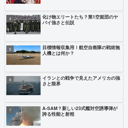
化け物エリートたち？第1空挺団のヤ
バイ強さと伝説
目標情報収集用！航空自衛隊の戦術無
人機とは何か？
イランとの戦争で見えたアメリカの強
さと限界
A-SAM？新しい23式艦対空誘導弾が
誇る性能と射程