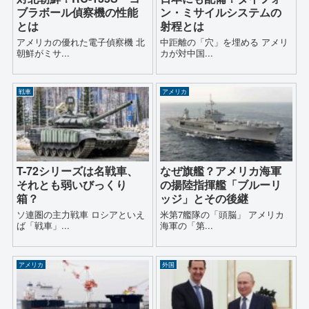
ブラボール偵察機の性能
ン・ミサイルシステムの
とは
射程とは
アメリカの優れた電子偵察機 北
中距離の「穴」を埋める アメリ
朝鮮がミサ...
カが対中国...
戦車
アメリカ
T-72シリーズは名戦車、
なぜ旗艦？アメリカ海軍
それとも弱いびっくり
の揚陸指揮艦「ブルーリ
箱？
ッジ」とその後継
ソ連圏の主力戦車 ロシアといえ
米第7艦隊の「頭脳」 アメリカ
ば「戦車」...
海軍の「第...
アメリカ
外国