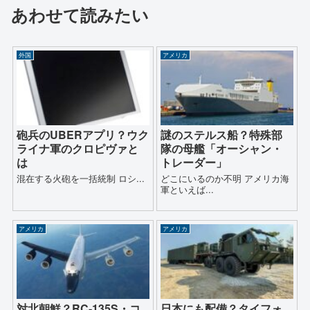
あわせて読みたい
外国
アメリカ
砲兵のUBERアプリ？ウク
謎のステルス船？特殊部
ライナ軍のクロピヴァと
隊の母艦「オーシャン・
は
トレーダー」
混在する火砲を一括統制 ロシ...
どこにいるのか不明 アメリカ海
軍といえば...
アメリカ
アメリカ
対北朝鮮？RC-135S・コ
日本にも配備？タイフォ