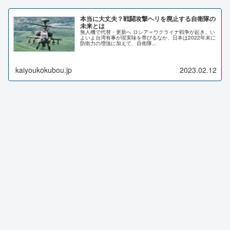
本当に大丈夫？戦闘攻撃ヘリを廃止する自衛隊の
未来とは
無人機で代替・更新へ ロシア＝ウクライナ戦争が起き、い
よいよ台湾有事が現実味を帯びるなか、日本は2022年末に
防衛力の増強に加えて、自衛隊...
kaiyoukokubou.jp
2023.02.12