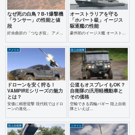
なぜ死の白鳥？B-1爆撃機
オーストラリアを守る
「ランサー」の性能と値
「ホバート級」イージス
段
駆逐艦の性能
紆余曲折の「つなぎ役」 アメ...
豪州初のイージス艦 オースト...
アメリカ
陸上自衛隊
ドローンを安く狩る！
公道もオスプレイもOK？
VAMPIREシリーズの魅力
自衛隊の汎用軽機動車と
とは？
その価格
安価に精密迎撃 現代戦ではドロ
空輸できる四輪バギー 陸上自衛
ーンの進化...
隊といえば...
陸上自衛隊
ミサイル