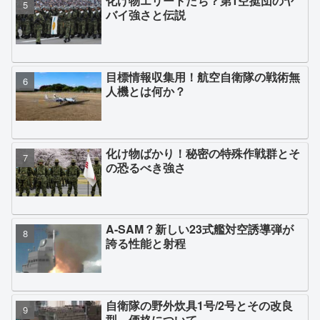
化け物エリートたち？第1空挺団のヤ
バイ強さと伝説
目標情報収集用！航空自衛隊の戦術無
人機とは何か？
化け物ばかり！秘密の特殊作戦群とそ
の恐るべき強さ
A-SAM？新しい23式艦対空誘導弾が
誇る性能と射程
自衛隊の野外炊具1号/2号とその改良
型、価格について