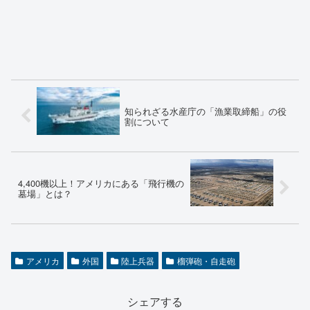
知られざる水産庁の「漁業取締船」の役
割について
4,400機以上！アメリカにある「飛行機の
墓場」とは？
アメリカ
外国
陸上兵器
榴弾砲・自走砲
シェアする