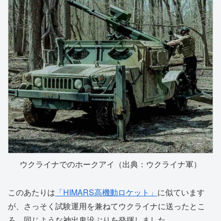
ウクライナでのホークアイ（出典：ウクライナ軍）
このあたりは
「HIMARS高機動ロケット」
に似ています
が、さっそく試験運用を兼ねてウクライナに送ったとこ
ろ、同じような神出鬼没ぶりを発揮しました。