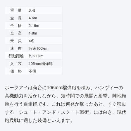
重 量
6.4t
全 長
4.6m
全 幅
2.16m
全 高
1.8m
乗 員
4名
速 度
時速100km
行動距離
約500km
兵 装
105mm榴弾砲
価 格
不明
ホークアイは荷台に105mm榴弾砲を積み、ハンヴィーの
高機動力を活かしながら、短時間での展開と射撃、陣地転
換を行う自走砲です。これは何発か撃ったあと、すぐ移動
する「シュート・アンド・スクート戦術」には向き、現代
砲兵戦に適した装備といえます。