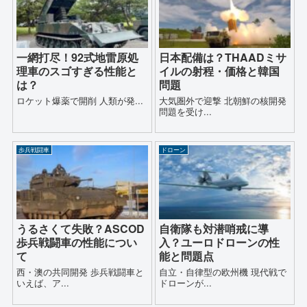
一網打尽！92式地雷原処
日本配備は？THAADミサ
理車のスゴすぎる性能と
イルの射程・価格と韓国
は？
問題
ロケット爆薬で開削 人類が発...
大気圏外で迎撃 北朝鮮の核開発
問題を受け...
歩兵戦闘車
ドローン
うるさくて失敗？ASCOD
自衛隊も対潜哨戒に導
歩兵戦闘車の性能につい
入？ユーロドローンの性
て
能と問題点
西・澳の共同開発 歩兵戦闘車と
自立・自律型の欧州機 現代戦で
いえば、ア...
ドローンが...