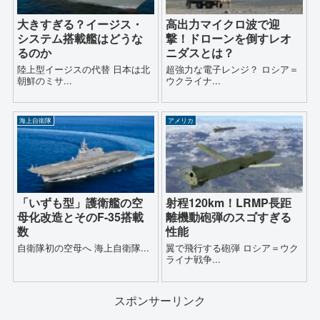
大きすぎる？イージス・
高出力マイクロ波で迎
システム搭載艦はどうな
撃！ドローンを倒すレオ
るのか
ニダスとは？
陸上型イージスの代替 日本は北
超強力な電子レンジ？ ロシア＝
朝鮮のミサ...
ウクライナ...
海上自衛隊
アメリカ
「いずも型」護衛艦の空
射程120km！LRMP長距
母化改造とそのF-35搭載
離機動砲弾のスゴすぎる
数
性能
自衛隊初の空母へ 海上自衛隊...
翼で飛行する砲弾 ロシア＝ウク
ライナ戦争...
スポンサーリンク