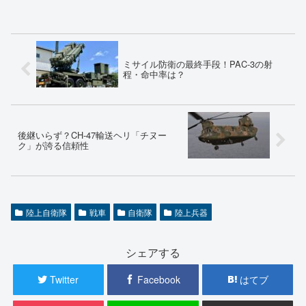
ミサイル防衛の最終手段！PAC-3の射
程・命中率は？
後継いらず？CH-47輸送ヘリ「チヌー
ク」が誇る信頼性
陸上自衛隊
戦車
自衛隊
陸上兵器
シェアする
Twitter
Facebook
はてブ