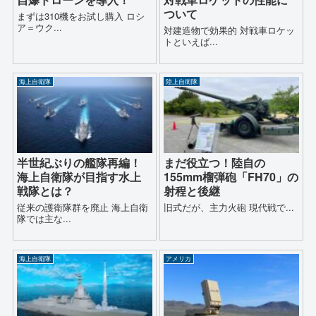
ついて
まずは310機をお試し購入 ロシ
ア＝ウク...
対建造物で効果的 対戦車ロケッ
トといえば...
海上自衛隊
陸上自衛隊
半世紀ぶりの艦隊再編！
まだ役立つ！陸自の
海上自衛隊が目指す水上
155mm榴弾砲「FH70」の
戦隊とは？
射程と後継
従来の護衛隊群を廃止 海上自衛
旧式だが、主力火砲 現代戦で...
隊では主な...
海上自衛隊
アメリカ