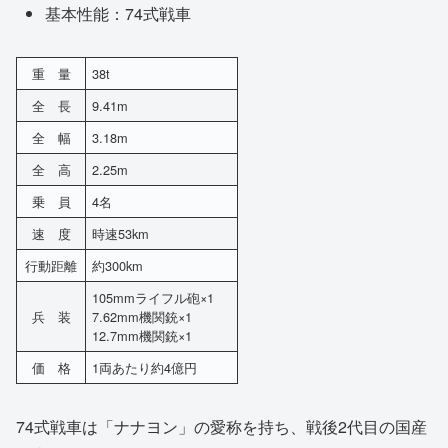
基本性能：74式戦車
重 量
38t
全 長
9.41m
全 幅
3.18m
全 高
2.25m
乗 員
4名
速 度
時速53km
行動距離
約300km
105mmライフル砲×1
兵 装
7.62mm機関銃×1
12.7mm機関銃×1
価 格
1両あたり約4億円
74式戦車は「ナナヨン」の愛称を持ち、戦後2代目の国産