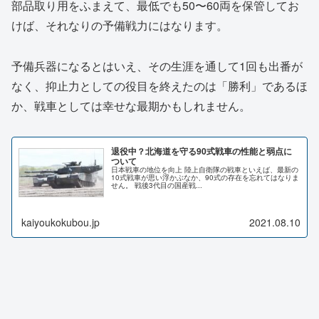
部品取り用をふまえて、最低でも50〜60両を保管してお
けば、それなりの予備戦力にはなります。
予備兵器になるとはいえ、その生涯を通して1回も出番が
なく、抑止力としての役目を終えたのは「勝利」であるほ
か、戦車としては幸せな最期かもしれません。
退役中？北海道を守る90式戦車の性能と弱点に
ついて
日本戦車の地位を向上 陸上自衛隊の戦車といえば、最新の
10式戦車が思い浮かぶなか、90式の存在を忘れてはなりま
せん。 戦後3代目の国産戦...
kaiyoukokubou.jp
2021.08.10