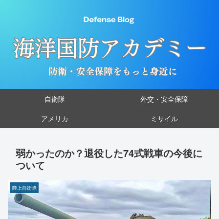
自衛隊
外交・安全保障
アメリカ
ミサイル
弱かったのか？退役した74式戦車の今後に
ついて
陸上自衛隊