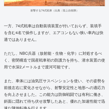
射撃する74式戦車（出典：陸上自衛隊）
一方、74式戦車は自動装填装置が付いておらず、装填手
を含む4名で操作しますが、エアコンもない狭い車内は快
適ではありません。
ただし、NBC兵器（放射能・生物・化学）に対処するべ
く、密閉構造で国産戦車初の防護力を持ち、潜水装置の使
用で水深2メートルまで渡河可能です。
また、車体には油気圧サスペンションを使い、その姿勢を
前後左右に変化させながら、射撃安定性と地形への適応力
を向上させました。この能力は防御戦闘では有利に働き、
斜面に隠れて待ち伏せ攻撃したあと、優れた加速性能で迅
速な陣地転換を行えます。