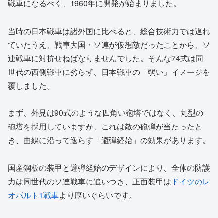
戦車になるべく、1960年に開発が始まりました。
当時の日本戦車は諸外国に比べると、総合技術力では遅れ
ていたうえ、戦車大国・ソ連が仮想敵だったことから、ソ
連戦車に対抗せねばなりませんでした。そんな74式は同
世代の西側戦車に劣らず、日本戦車の「弱い」イメージを
覆しました。
まず、外見は90式のような四角い砲塔ではなく、丸型の
砲塔を採用していますが、これは敵の砲弾が当たったと
き、曲線に沿って逸らす「避弾経始」の効果があります。
国産鋼板の装甲と避弾経始のデザインにより、全体の防護
力は同世代のソ連戦車に追いつき、正面装甲は
ドイツのレ
オパルト1戦車
より厚いぐらいです。