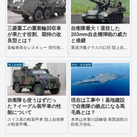
三菱重工の重装輪回収車
自衛隊最大！退役した
が果たす役割、期待の改
203mm自走榴弾砲の威力
良型とは？
と後継
装輪車両をレスキュー 現代地...
重巡洋艦クラスの口径 陸上自...
陸上自衛隊
外交・安全保障
自衛隊も使うはずだっ
現在は工事中！基地建設
た？イーグル装甲車の性
で自衛隊の拠点になる馬
能について
毛島とは？
スイス産の軽装甲車 陸上自衛隊
本来は米軍の訓練場 南西諸島の
が軽装甲機...
防衛力強化...