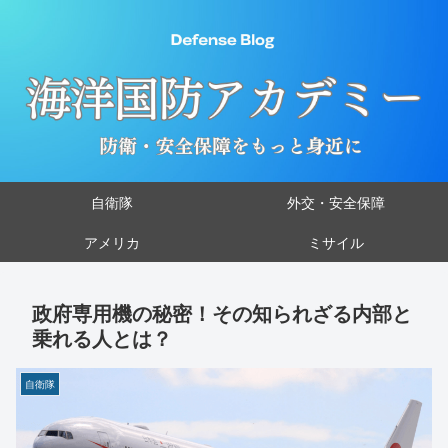
自衛隊
外交・安全保障
アメリカ
ミサイル
政府専用機の秘密！その知られざる内部と
乗れる人とは？
自衛隊