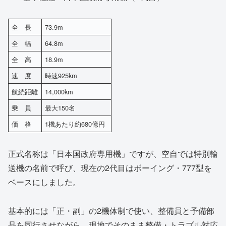
全 長
73.9m
全 幅
64.8m
全 高
18.9m
速 度
時速925km
航続距離
14,000km
乗 員
最大150名
価 格
1機あたり約680億円
正式名称は「日本国政府専用機」ですが、空自では特別輸
送機の名前で呼び、現在の2代目はボーイング・777型を
ベースにしました。
基本的には「正・副」の2機体制で使い、整備員と予備部
品を同行させながら、現地でそのまま整備・トラブル対応