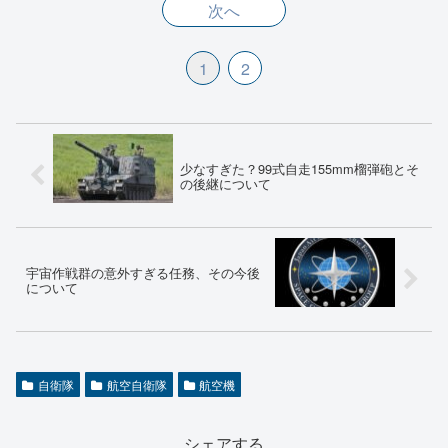
次へ
1
2
少なすぎた？99式自走155mm榴弾砲とそ
の後継について
宇宙作戦群の意外すぎる任務、その今後
について
自衛隊
航空自衛隊
航空機
シェアする