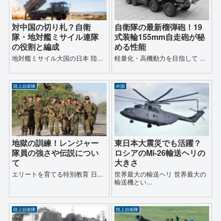
対中国の切り札？自衛
自衛隊の最新榴弾砲！19
隊・地対艦ミサイル連隊
式装輪155mm自走砲が秘
の役割と編成
める性能
地対艦ミサイル大国の日本 陸...
軽量化・高機動力を目指して ...
陸上自衛隊
外国
地獄の訓練！レンジャー
東日本大震災でも活躍？
隊員の強さや伝説につい
ロシアのMi-26輸送ヘリの
て
大きさ
エリートを育てる特別教育 日...
世界最大の輸送ヘリ 世界最大の
輸送機とい...
陸上自衛隊
陸上自衛隊