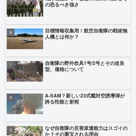
の恐るべき強さ
目標情報収集用！航空自衛隊の戦術無
人機とは何か？
自衛隊の野外炊具1号/2号とその改良
型、価格について
A-SAM？新しい23式艦対空誘導弾が
誇る性能と射程
なぜ自衛隊の災害派遣能力はスゴイの
か？その重宝される理由