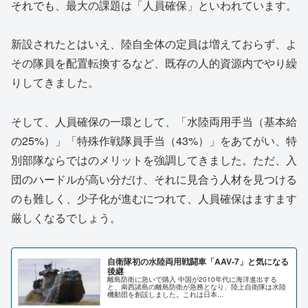
それでも、最大の課題は「人員確保」といわれています。
新設されたとはいえ、陸自全体の定員は増えておらず、よ
その隊員を配置転換するなど、既存の人的資源内でやり繰
りしてきました。
そして、人員確保の一環として、「水陸両用手当（基本給
の25%）」「特殊作戦隊員手当（43%）」をあてがい、特
別部隊ならではのメリットを強調してきました。ただ、入
団のハードルが高い分だけ、それに見合う人材を見つける
のも難しく、少子化が進むにつれて、人員確保はますます
厳しくなるでしょう。
自衛隊初の水陸両用戦闘車「AAV-7」と気になる
後継
離島防衛に急いで購入 中国が2010年代に海洋進出する
と、南西諸島の離島防衛が急務となり、陸上自衛隊は水陸
機動団を創設しました。これは日本...