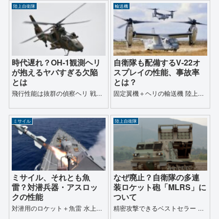
陸上自衛隊
輸送機
時代遅れ？OH-1観測ヘリ
自衛隊も配備するV-22オ
が抱えるヤバすぎる欠陥
スプレイの性能、事故率
とは
とは？
飛行性能は抜群の偵察ヘリ 戦...
固定翼機＋ヘリの輸送機 陸上...
ミサイル
陸上自衛隊
ミサイル、それとも魚
なぜ廃止？自衛隊の多連
雷？対潜兵器・アスロッ
装ロケット砲「MLRS」に
クの性能
ついて
対潜用のロケット＋魚雷 水上...
精密攻撃できるベストセラー ...