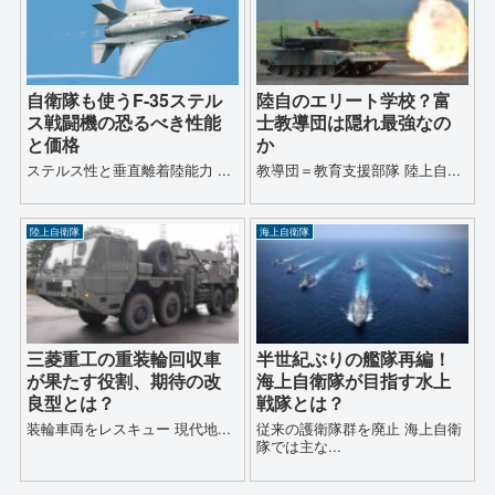
自衛隊も使うF-35ステル
陸自のエリート学校？富
ス戦闘機の恐るべき性能
士教導団は隠れ最強なの
と価格
か
ステルス性と垂直離着陸能力 ...
教導団＝教育支援部隊 陸上自...
陸上自衛隊
海上自衛隊
三菱重工の重装輪回収車
半世紀ぶりの艦隊再編！
が果たす役割、期待の改
海上自衛隊が目指す水上
良型とは？
戦隊とは？
装輪車両をレスキュー 現代地...
従来の護衛隊群を廃止 海上自衛
隊では主な...