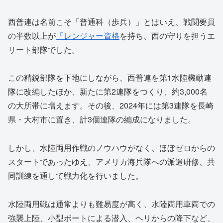
西普連は名前こそ「普通科（歩兵）」とはいえ、戦闘要員
の半数以上が
「レンジャー資格
を持ち、西の守りを担うエ
リート部隊でした。
この精鋭部隊を下地にしながら、西普連を第1水陸機動連
隊に改編したほか、新たに第2連隊をつくり、約3,000名
の大所帯に増えます。その後、2024年には第3連隊を長崎
県・大村市に置き、計3個連隊の編成になりました。
しかし、水陸両用作戦のノウハウがなく、ほぼゼロからの
スタートであったゆえ、アメリカ海兵隊への派遣研修、共
同訓練を通して戦力化を行いました。
水陸両用戦は通常よりも難易度が高く、水陸両用車両での
強襲上陸、小型ボートによる潜入、ヘリからの降下など、